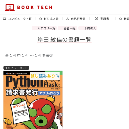
コンピュータ・IT
ビジネス書
自己啓発書
実用書
教
カテゴリ一覧
著者一覧
予約購入
岸田 紋佳の書籍一覧
全
1
件中
1
件 〜
1
件を表示
コンピュータ・IT