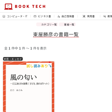
コンピュータ・IT
ビジネス書
自己啓発書
実用書
教
カテゴリ一覧
著者一覧
東屋勝彦の書籍一覧
全
1
件中
1
件 〜
1
件を表示
文芸・エッセイ