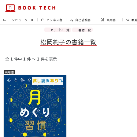
コンピュータ・IT
ビジネス書
自己啓発書
実用書
教
カテゴリ一覧
著者一覧
松岡純子の書籍一覧
全
1
件中
1
件 〜
1
件を表示
実用書