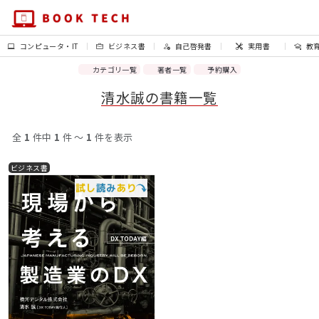
コンピュータ・IT
ビジネス書
自己啓発書
実用書
教
カテゴリ一覧
著者一覧
予約購入
清水誠の書籍一覧
全
1
件中
1
件 〜
1
件を表示
ビジネス書