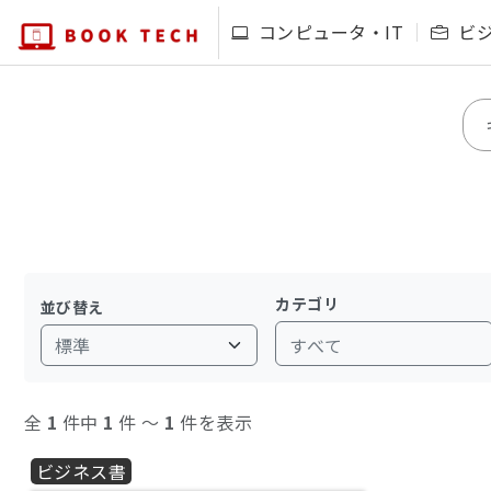
コンピュータ・IT
ビ
カテゴリ
並び替え
すべて
全
1
件中
1
件 〜
1
件を表示
ビジネス書