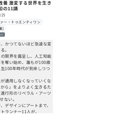
教養 激変する世界を生き
知の11講
/25
ヴァー・トゥエンティワン
編)
ロー
は、かつてないほど急速な変
いる。
その限界を露呈し、人工知能
を奪い始め、誰もが100歳
生100年時代が到来しつつ
観が通用しなくなっていくな
れから」をよりよく生きるた
在進行形のリベラル・アーツ
かせない。
済、デザインにアートまで、
トランナー11人が、