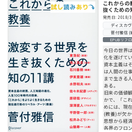
これからの
抜くための
発売日: 2018/3
ディスカ
菅付雅信 (
EPUBリフ
今日の世界
化を遂げて
資本主義は
は人間の仕事
まで生きる人
ある。
旧来の価値
かで、「こ
めには、現
(教養)が欠
思想から経
各界のフロン