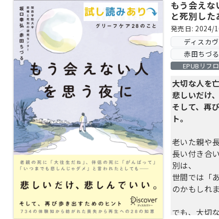
もう会えな
と死別した
フケア２８
発売日: 2024/1
ディスカ
赤田ちづる 
EPUBリフ
大切な人を
悲しいだけ
そして、再び
ト。
老いた親や
長い付き合
別は、
世間では「
のかもしれ
でも、大切