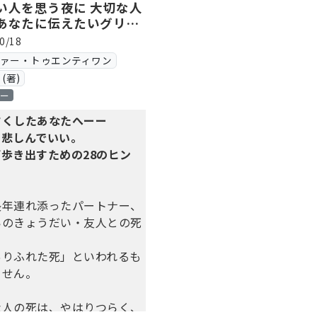
い人を思う夜に 大切な人
あなたに伝えたいグリー
のこと
0/18
ヴァー・トゥエンティワン
(著)
ロー
亡くしたあなたへーー
、悲しんでいい。
歩き出すための28のヒン
長年連れ添ったパートナー、
いのきょうだい・友人との死
ありふれた死」といわれるも
ません。
な人の死は、やはりつらく、