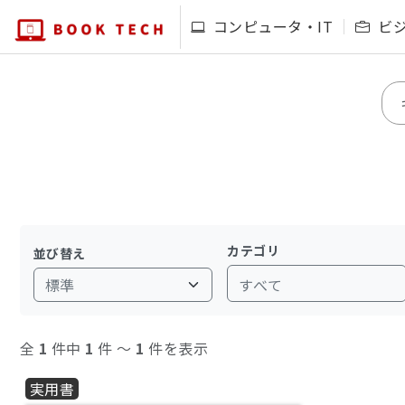
コンピュータ・IT
ビ
カテゴリ
並び替え
すべて
全
1
件中
1
件 〜
1
件を表示
実用書