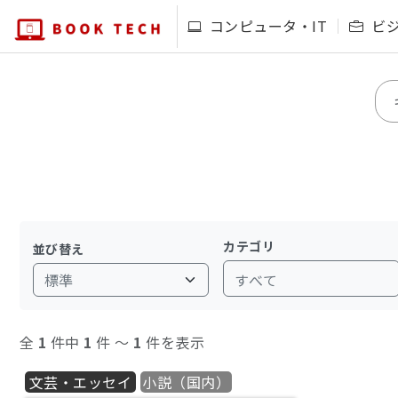
コンピュータ・IT
ビ
カテゴリ
並び替え
すべて
全
1
件中
1
件 〜
1
件を表示
文芸・エッセイ
小説（国内）