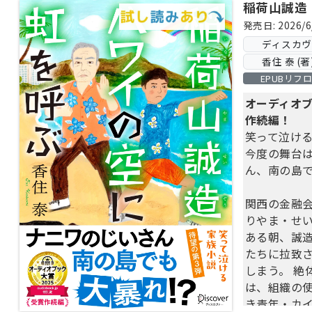
稲荷山誠造
発売日: 2026/6
ディスカ
香住 泰 (著
EPUBリフ
オーディオブ
作続編！
笑って泣け
今度の舞台は
ん、南の島
関西の金融
りやま・せい
ある朝、誠
たちに拉致
しまう。 絶
は、組織の
き青年・カ