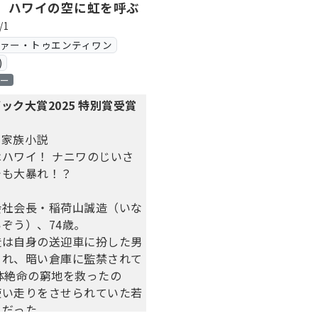
 ハワイの空に虹を呼ぶ
/1
ヴァー・トゥエンティワン
)
ロー
ック大賞2025 特別賞受賞
る家族小説
ハワイ！ ナニワのじいさ
でも大暴れ！？
会社会長・稲荷山誠造（いな
ぞう）、74歳。
造は自身の送迎車に扮した男
され、暗い倉庫に監禁されて
体絶命の窮地を救ったの
使い走りをさせられていた若
イだった。