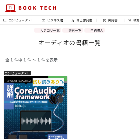
コンピュータ・IT
ビジネス書
自己啓発書
実用書
教
カテゴリ一覧
著者一覧
予約購入
オーディオの書籍一覧
全
1
件中
1
件 〜
1
件を表示
コンピュータ・IT