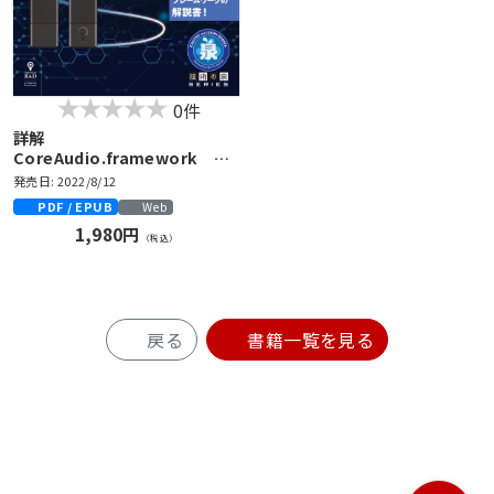
0件
詳解
CoreAudio.framework
macOSで実装する低レイヤー
発売日: 2022/8/12
オーディオ出力
PDF / EPUB
Web
1,980円
（税込）
戻る
書籍一覧を見る