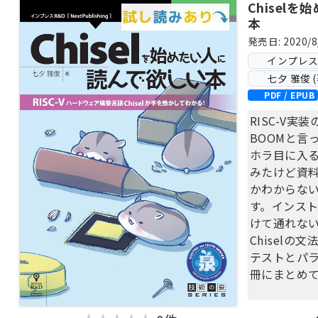
Chisel
本
発売日: 2020/8
インプレス Ne
七夕 雅俊 (
PDF / EPUB
RISC-V実装
BOOMと言
ホラ目に入る
みたけど資
かわからな
す。インス
けて通れない
Chiselの
テストとパ
冊にまとめ
【目次】