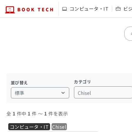
コンピュータ・IT
ビ
カテゴリ
並び替え
Chisel
全
1
件中
1
件 〜
1
件を表示
コンピュータ・IT
Chisel