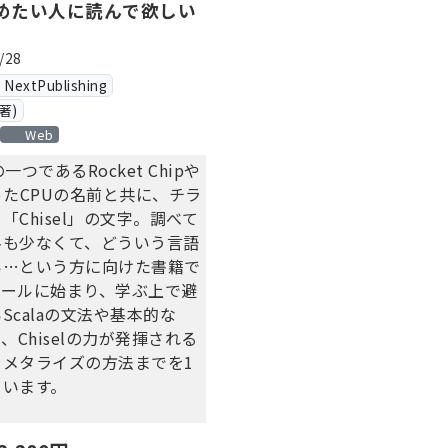
を始めたい人に読んで欲しい
/28
xtPublishing
著)
Web
の一つであるRocket Chipや
ったCPUの名前と共に、チラ
「Chisel」の文字。調べて
料も少なくて、どういう言語
い…という方に向けた書籍で
トールに始まり、学ぶ上で避
Scalaの文法や基本的な
文法、Chiselの力が発揮される
ラメタライズの方法までを1
ています。