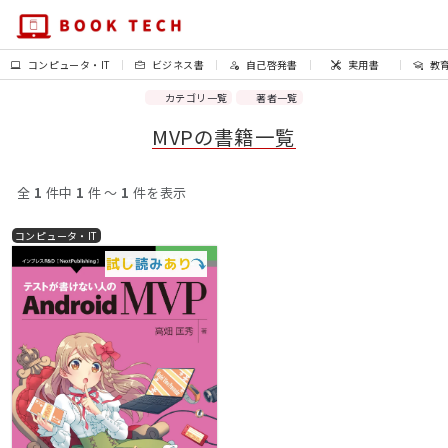
コンピュータ・IT
ビジネス書
自己啓発書
実用書
教
カテゴリ一覧
著者一覧
MVPの書籍一覧
全
1
件中
1
件 〜
1
件を表示
コンピュータ・IT