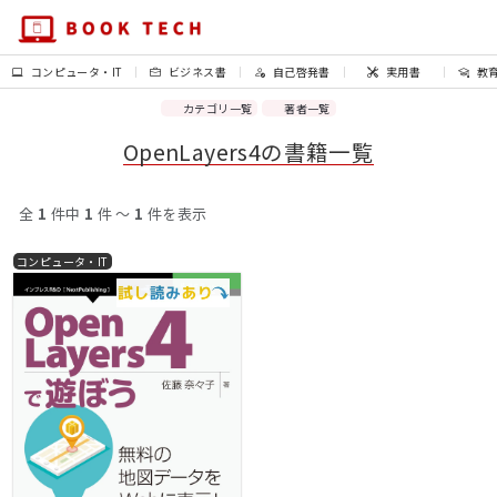
コンピュータ・IT
ビジネス書
自己啓発書
実用書
教
カテゴリ一覧
著者一覧
OpenLayers4の書籍一覧
全
1
件中
1
件 〜
1
件を表示
コンピュータ・IT