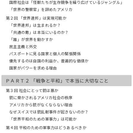
国際社会は「怪獣たちが生存競争を繰り広げているジャングル」
観光客で賑わう別のある国では、3つの
「世界の警察官」を辞めたアメリカ
グループに分かれた過激派組織が
第２回 「世界連邦」は実現可能か
コンサート・ホールやレストラン、カフ
「世界連邦」は生まれるか？
ェを次々と襲撃。
銃の乱射や自爆によって130人以上が死
「共通の敵」は本当にいるのか？
亡、300人以上が負傷した。
「誰」が世界を動かすか
民主主義と外交
姿の見えない敵は、サイバー世界でも増
パスポートに見る国家と個人の緊張関係
殖を続けている。
ある国のハッカー集団は、国家の情報機
優先するのは自国の利益か、普遍的な価値か
関と関係を持ち、
国家がパワーを求める理由
日本も標的として、官公庁、防衛・ハイ
テク産業、
ＰＡＲＴ２ 「戦争と平和」で本当に大切なこと
通信・交通・エネルギーなどのインフラ
部門を攻撃している。
第３回 社会にとって銃は悪か
銃に脅かされるアメリカ社会の秩序
超大国の大統領はこれに対し、核兵器で
アメリカから銃がなくならない理由
応戦すると警告する。
なぜスイスでは銃乱射事件が起きないのか？
さて、あなたはこれを聞いて、背筋が凍
「世界平和のための軍事力」は可能か
るような恐怖を覚えただろうか。
第４回 平和のための軍事力はどうあるべきか
あるいは、不穏な時代の空気に、底知れ