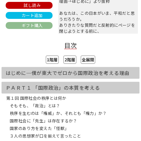
理由――「はじめに」より抜粋
試し読み
あなたは、この日本がいま、平和だと思
カート追加
うだろうか。
ありきたりな質問だと反射的にページを
ギフト購入
閉じようとする前に、
少し立ち止まって、次のことを想像して
みてほしい。
目次
小さな海を隔てた向こう側にある国で
1階層
2階層
全展開
は、いくつもの核兵器関連施設が存在
し、
はじめに─僕が東大でゼロから国際政治を考える理由
今この瞬間にも核兵器の開発が着々と進
められている。
ＰＡＲＴ１ 「国際政治」の本質を考える
74年前に広島・長崎を襲った核爆弾の何
倍もの殺傷能力を持つ核ミサイルが、
第１回 国際社会の秩序とは何か
1発や2発ではなく何十発も、僕らのいる
そもそも、「政治」とは？
日本列島を含む
秩序を生むのは「権威」か、それとも「権力」か？
世界に向けて発射できる態勢が整えられ
国際社会に「先生」は存在するか？
つつある。
国家のあり方を変えた「怪獣」
気まぐれな指導者が発射スイッチを押さ
３人の思想家が口を揃えて言ったこと
ないという保証はない。