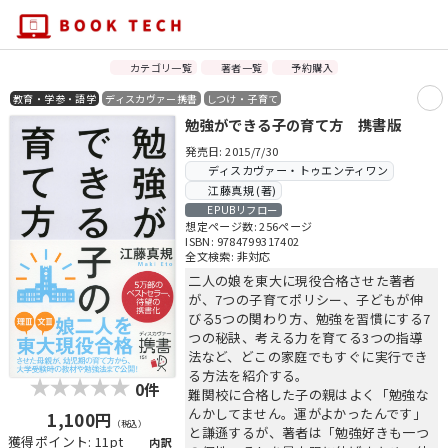
カテゴリ一覧
著者一覧
予約購入
教育・学参・語学
ディスカヴァー携書
しつけ・子育て
勉強ができる子の育て方 携書版
発売日: 2015/7/30
ディスカヴァー・トゥエンティワン
江藤真規 (著)
EPUBリフロー
想定ページ数: 256ページ
ISBN: 9784799317402
全文検索: 非対応
二人の娘を東大に現役合格させた著者
が、7つの子育てポリシー、子どもが伸
びる5つの関わり方、勉強を習慣にする7
つの秘訣、考える力を育てる3つの指導
法など、どこの家庭でもすぐに実行でき
る方法を紹介する。
0件
難関校に合格した子の親はよく「勉強な
んかしてません。運がよかったんです」
1,100円
（税込）
と謙遜するが、著者は「勉強好きも一つ
獲得ポイント: 11pt
内訳