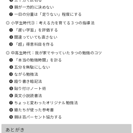
❻ 親が一方的に決めない
❼ 一日の分量は「足りない」程度にする
◎ 小学生時代③：考える力を育てる３つの指導法
❶ 「遅い学習」を評価する
❷ 間違っていても直さない
❸ 「超」得意科目を作る
◎ 中高生時代：我が家でやっていた９つの勉強のコツ
❶ 「本当の勉強時間」を計る
❷ 五分を無駄にしない
❸ ながら勉強法
❹ 殴り書き暗記法
❺ 貼り付けノート術
❻ 英文小説読書法
❼ ちょっと変わったオリジナル勉強法
❽ 娘たちが使った参考書
❾ 親は百パーセント協力する
あとがき