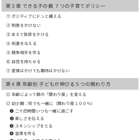
第３章 できる子の親 ７つの子育てポリシー
① ポジティブにドンと構える
② 制限をかけない
③ あえて負荷をかける
④ 刺激を与える
⑤ 競争相手を作る
⑥ 自信を持たせる
⑦ 愛情はかけても期待はかけない
第４章 年齢別 子どもが伸びる５つの関わり方
◎ 年齢によって親の「関わり度」を変える
◎ 幼少期：何でも一緒に（関わり度１００％）
❶ 二十四時間いつも一緒に過ごす
❷ 楽しさを伝える
❸ スキンシップをとる
❹ 習慣を作る