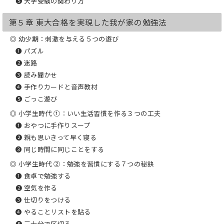
❺ 大学受験の関わり方
第５章 東大合格を実現した我が家の勉強法
◎ 幼少期：刺激を与える５つの遊び
❶ パズル
❷ 迷路
❸ 読み聞かせ
❹ 手作りカードと音声教材
❺ ごっこ遊び
◎ 小学生時代 ①：いい生活習慣を作る３つの工夫
❶ おやつに手作りスープ
❷ 親も思いきって早く寝る
❸ 同じ時間に同じことをする
◎ 小学生時代 ②：勉強を習慣にする７つの秘訣
❶ 食卓で勉強する
❷ 空気を作る
❸ 仕切りをつける
❹ やることリストを貼る
❺ 三十分で区切る