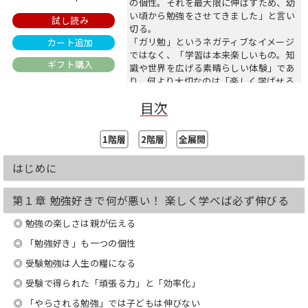
の個性。それを最大限に伸ばすため、幼
い頃から勉強をさせてきました」と言い
試し読み
切る。
「ガリ勉」というネガティブなイメージ
カート追加
ではなく、「学習は本来楽しいもの。知
ギフト購入
識や世界を広げる素晴らしい体験」であ
り、何より大切なのは「楽しく学ばせる
こと」だという。そのためにどう子ども
目次
と接し、どんな環境をつくるべきかを具
体的に解き明かす。
1階層
2階層
全展開
はじめに
第１章 勉強好きで何が悪い！ 楽しく学べば必ず伸びる
◎ 勉強の楽しさは親が伝える
◎ 「勉強好き」も一つの個性
◎ 受験勉強は人生の糧になる
◎ 受験で得られた「頑張る力」と「効率化」
◎ 「やらされる勉強」では子どもは伸びない