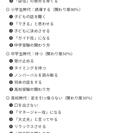
❺ 「自信」の原点を育てる
◎ 小学生時代：誘導する（関わり度80％）
❶ 子どもの話を聞く
❷ 「できる」と思わせる
❸ 子どもに決めさせる
❹ 「ガイド役」になる
❺ 中学受験の関わり方
◎ 中学生時代：待つ（関わり度50％）
❶ 受け止める
❷ タイミングを待つ
❸ ノンバーバルを読み取る
❹ 将来の話をする
❺ 高校受験の関わり方
◎ 高校時代：足を引っ張らない（関わり度30％）
❶ 口を出さない
❷ 「マネージャー役」になる
❸ 「大丈夫」と言ってやる
❹ リラックスさせる