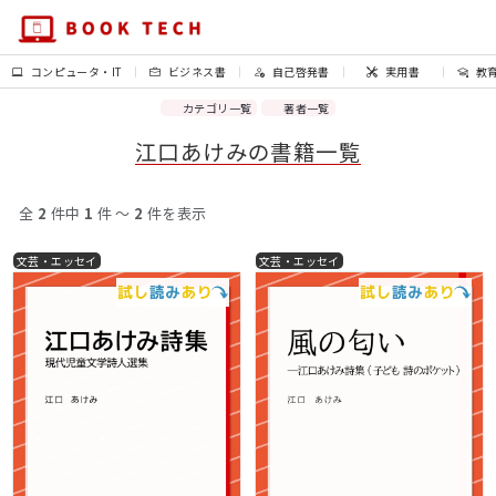
コンピュータ・IT
ビジネス書
自己啓発書
実用書
教
カテゴリ一覧
著者一覧
江口あけみの書籍一覧
全
2
件中
1
件 〜
2
件を表示
文芸・エッセイ
文芸・エッセイ