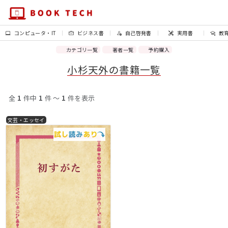
コンピュータ・IT
ビジネス書
自己啓発書
実用書
教
カテゴリ一覧
著者一覧
予約購入
小杉天外の書籍一覧
全
1
件中
1
件 〜
1
件を表示
文芸・エッセイ