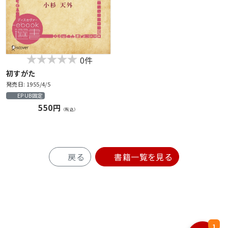
0件
初すがた
発売日: 1955/4/5
EPUB固定
550円
（税込）
戻る
書籍一覧を見る
1