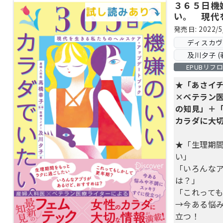
３６５日機
い。 現代
ケア・アッ
発売日: 2022/5
ディスカ
及川夕子 (
EPUBリフ
★「あさイ
×ベテラン
の知見」＋
カラダに大
★「生理期
い」
「いろんな
は？」
「これって
→今ある悩
立つ！