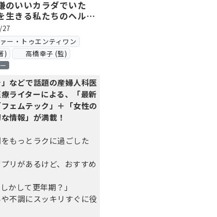
嫌のいいカラダでいた
を生きる私たちのヘルス
プデートブック
/27
ヴァー・トゥエンティワン
著)
高橋幸子 (監)
ロー
チ」などで話題の産婦人科医
医療ライターによる、「最新
「フェムテック」＋「女性の
切な情報」が満載！
間をもっとラクに過ごした
アプリがあるけど、おすすめ
もしかして更年期？」
みや不調にスッキリすぐに役