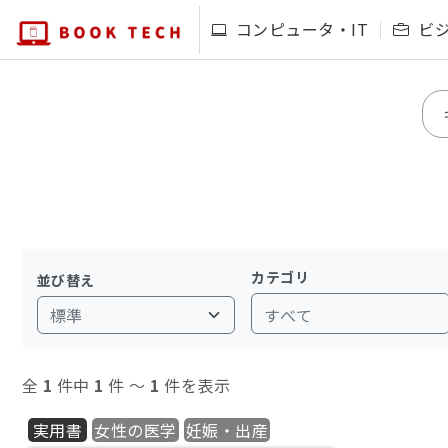
コンピュータ・IT
ビ
カテゴリ
並び替え
すべて
全
1
件中
1
件 〜
1
件を表示
実用書
女性の医学
妊娠・出産