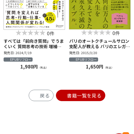
0件
0件
すべては「前向き質問」でうま
パリのオートクチュールサロン
くいく 質問思考の技術 増補改
支配人が教える パリのエレガン
訂版
ス ルールブック
発売日: 2024/7/19
発売日: 2015/3/20
EPUBリフロー
EPUBリフロー
1,980円
1,650円
（税込）
（税込）
戻る
書籍一覧を見る