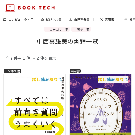
コンピュータ・IT
ビジネス書
自己啓発書
実用書
教
カテゴリ一覧
著者一覧
中西真雄美の書籍一覧
全
2
件中
1
件 〜
2
件を表示
ビジネス書
実用書