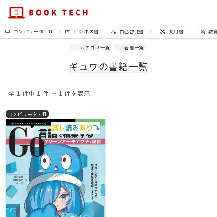
コンピュータ・IT
ビジネス書
自己啓発書
実用書
教
カテゴリ一覧
著者一覧
ギュウの書籍一覧
全
1
件中
1
件 〜
1
件を表示
コンピュータ・IT