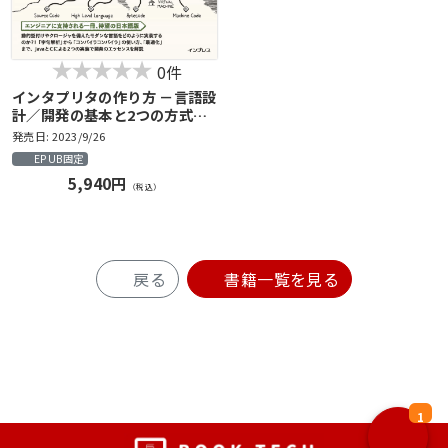
0件
インタプリタの作り方 －言語設
計／開発の基本と2つの方式に
よる実装－
発売日: 2023/9/26
EPUB固定
5,940円
（税込）
戻る
書籍一覧を見る
1