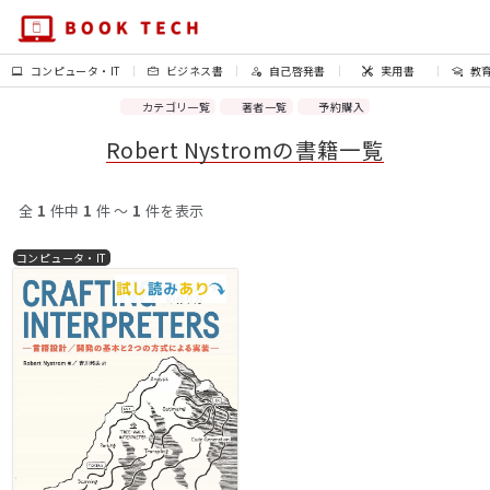
コンピュータ・IT
ビジネス書
自己啓発書
実用書
教
カテゴリ一覧
著者一覧
予約購入
Robert Nystromの書籍一覧
全
1
件中
1
件 〜
1
件を表示
コンピュータ・IT