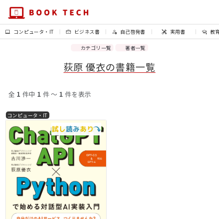
コンピュータ・IT
ビジネス書
自己啓発書
実用書
教
カテゴリ一覧
著者一覧
荻原 優衣の書籍一覧
全
1
件中
1
件 〜
1
件を表示
コンピュータ・IT