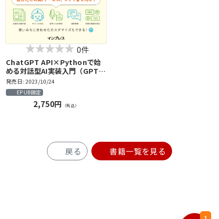
0件
ChatGPT API×Pythonで始
める対話型AI実装入門（GPT-
3.5&GPT-4 対応）
発売日: 2023/10/24
EPUB固定
2,750円
（税込）
戻る
書籍一覧を見る
1