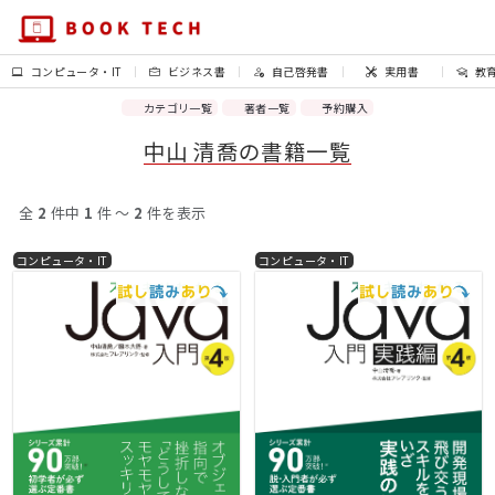
コンピュータ・IT
ビジネス書
自己啓発書
実用書
教
カテゴリ一覧
著者一覧
予約購入
中山 清喬の書籍一覧
全
2
件中
1
件 〜
2
件を表示
コンピュータ・IT
コンピュータ・IT