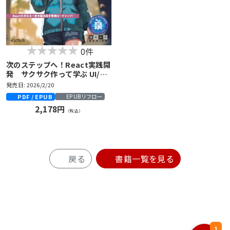
0件
次のステップへ！React実践開
発 サクサク作って学ぶ UI/テ
スト/デプロイ
発売日: 2026/2/20
PDF / EPUB
EPUBリフロー
2,178円
（税込）
戻る
書籍一覧を見る
1