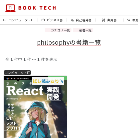
コンピュータ・IT
ビジネス書
自己啓発書
実用書
教
カテゴリ一覧
著者一覧
philosophyの書籍一覧
全
1
件中
1
件 〜
1
件を表示
コンピュータ・IT