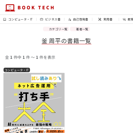
コンピュータ・IT
ビジネス書
自己啓発書
実用書
教
カテゴリ一覧
著者一覧
釜 周平の書籍一覧
全
1
件中
1
件 〜
1
件を表示
コンピュータ・IT