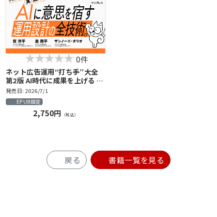
0件
ネット広告運用“打ち手”大全
第2版 AI時代に成果を上げる 最
強の戦略103
発売日: 2026/7/1
EPUB固定
2,750円
（税込）
戻る
書籍一覧を見る