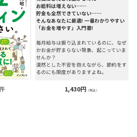
老後や保険、教育、結婚、借金まで、大
貯金対決をしなくてはならない！！
お給料は増えない……
きなお金の動くライフステージごとに横
貯金ゼロの咲良と龍之介の行く末はどう
貯金も全然できていない……
山式「明るい未来をつくる貯金プラン」
なる？！
そんなあなたに最適! 一番わかりやすい
もしっかり解説。
「お金を増やす」入門書!
正しいお金の使い方で、お金はもっとも
っと貯まります！
毎月給与は振り込まれているのに、なぜ
かお金が貯まらない現象、起こっていま
前著で紹介し大好評だった、「誰でも楽
せんか？
しく貯められる究極の横山式９０日貯金
漠然とした不安を抱えながら、節約をす
プログラム」の説明もついているので、
るのにも限度がありますよね。
読んでいない人でもだいじょうぶ。
本書では、
「あなたのお金」
について５
0件
1,430円
・家計ダイエット９つのポイント
（税込）
ステップで詳しく解説。
・貯金ベタな理由が分かる「あなたの貯
人生にかかるお金ともらえるお金を誌面
まらん症候群」チェック・チャート
の通りに計算することで不安がクリアに
・ 貯金生活がうまくいく秘密のパワー
なったり、
アップツール
給与明細を見直してオトクな制度を活用
・ 横山式９０日貯金プログラム徹底解
したり、
説