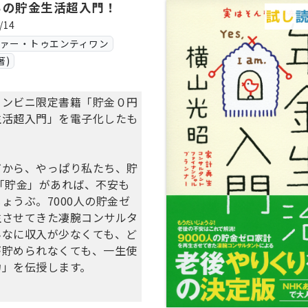
らの貯金生活超入門！
/14
ヴァー・トゥエンティワン
著)
コンビニ限定書籍「貯金０円
生活超入門」を電子化したも
だから、やっぱり私たち、貯
「貯金」があれば、不安も
ょうぶ。7000人の貯金ゼ
生させてきた凄腕コンサルタ
んなに収入が少なくても、ど
が貯められなくても、一生使
力」を伝授します。