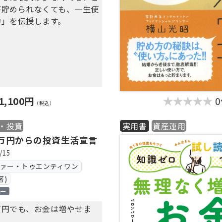
「お金を増やすため」
が貯められなくても、一生使
から投資へ」
と言われます。
力」を伝授します。
貯める力」がないままに投資
、多くの人は失敗します。必
間と労力を注ぎ込んで、かえ
増えてしまうのです。
」とは「お金を管理する
1,100円
を把握する、ムダな支出は抑
（税込）
べきところには使うなど、お
い、マネジメントする力で
・投資
実用書
資産運用
万円からの投資生活宣言
る力」こそがお金のすべての
/15
あり、土台です。
ヴァー・トゥエンティワン
やしたい」「一生お金に困ら
著)
なりたい」「経済的自由がほ
ロー
ったら、まずは「貯める力」
歩なのです。
万円でも、お金は増やせま