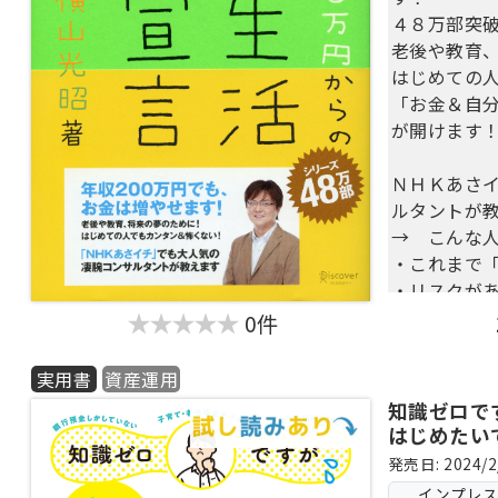
【目次】
４８万部突
１章 あな
老後や教育
る力」のす
はじめての
２章 あな
「お金＆自
３章 明日
が開けます
ーニング
４章 90日
ＮＨＫあさ
０倍アップ
ルタントが
５章 90日
→ こんな
たに
・これまで
６章 それ
・リスクが
くない人
0件
・だまされ
人
実用書
資産運用
・何から始
知識ゼロです
・老後が不
はじめたい
ない人
発売日: 2024/2
・忙しくて
インプレ