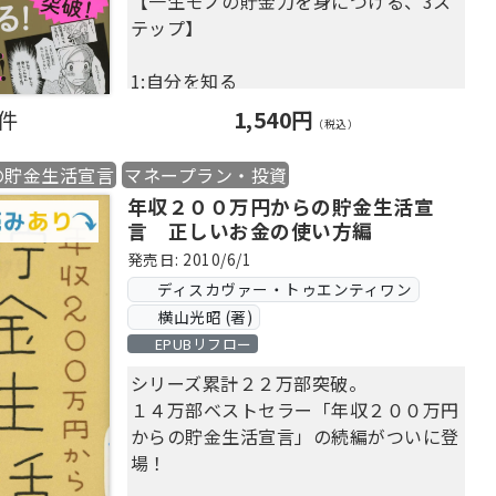
【一生モノの貯金力を身につける、3ス
→１つでもあてはまる方は、本書で解
テップ】
決しましょう！
1:自分を知る
・横山式90日貯金プログラムで、あなた
0件
1,540円
（税込）
も「貯金体質」に！
・貯める理由をはっきりさせるために
の貯金生活宣言
マネープラン・投資
は？
年収２００万円からの貯金生活宣
・固定費はどのようにカットする？
言 正しいお金の使い方編
発売日: 2010/6/1
2:見える化する
ディスカヴァー・トゥエンティワン
・お金の使い道は「消費・浪費・投資」
横山光昭 (著)
の3種類！
EPUBリフロー
・貯金中に「自分との小さな約束」をし
てみる
シリーズ累計２２万部突破。
１４万部ベストセラー「年収２００万円
3:習慣化する
からの貯金生活宣言」の続編がついに登
・貯金のコツは絶対にブレない軸を持つ
場！
こと！