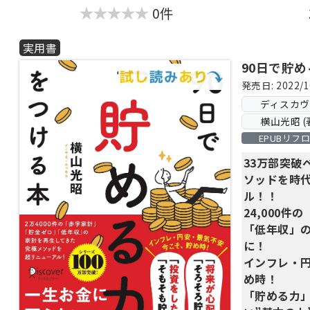
0件
実用書
90日で貯
発売日: 2022/1
ディスカ
横山光昭 (
EPUBリフ
33万部突破
ソッドを時
ル！！
24,000
「低年収」
に！
インフレ・
め時！
「貯める力