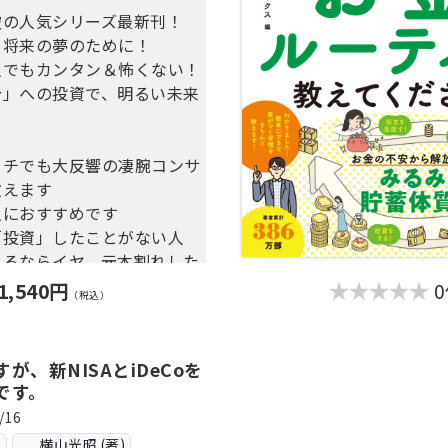
破の人気シリーズ最新刊！
たの人生を豊かにする「貯め
、将来の夢のために！
ごさ
人でもカンタン＆怖くない！
たが貯金できない理由
分」への投資で、明るい未来
から変われる！貯金体質トレ
！
プログラムで貯める力を１
イチでも大反響の凄腕コンサ
教えます
たって、投資を始めたいあな
人におすすめです
「投資」したことがない人
でも貯められないあなたへ
あるならイヤ、元本割れした
1,540円
（税込）
るんじゃないかと疑っている
めればいいかわからない人
が、新NISAとiDeCoを
安だけど何も対策をとってい
です。
/16
投資について考えるのがめん
ス
横山光昭 (著)