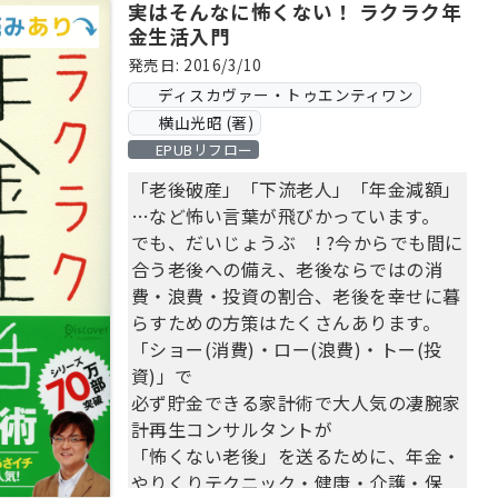
実はそんなに怖くない！ ラクラク年
金生活入門
発売日: 2016/3/10
ディスカヴァー・トゥエンティワン
横山光昭 (著)
EPUBリフロー
「老後破産」「下流老人」「年金減額」
…など怖い言葉が飛びかっています。
でも、だいじょうぶ ! ?今からでも間に
合う老後への備え、老後ならではの消
費・浪費・投資の割合、老後を幸せに暮
らすための方策はたくさんあります。
「ショー(消費)・ロー(浪費)・トー(投
資)」で
必ず貯金できる家計術で大人気の凄腕家
計再生コンサルタントが
「怖くない老後」を送るために、年金・
やりくりテクニック・健康・介護・保