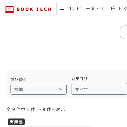
コンピュータ・IT
ビ
カテゴリ
並び替え
すべて
全
9
件中
1
件 〜
9
件を表示
実用書