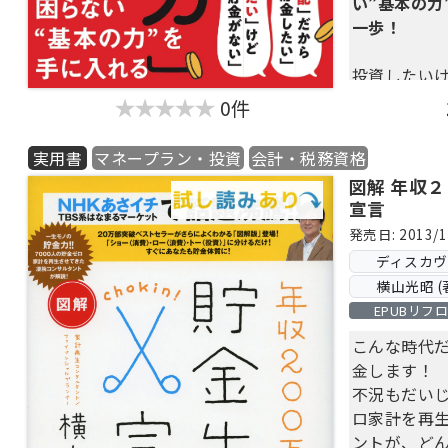
い”基本の力
一歩！
投資したい
人へ
0件
将来が心配
人へ
実用書
マネープラン・投資
会計・税務資格
図解 年収
なぜ、今、
宣言
か？
発売日: 2013/1
ディスカ
１つ目は、
横山光昭 (
インフレな
EPUBリフ
苦しい人が
後の景気も
こんな時代
結局、収入
金します！ 
えられるか
不況もだいじ
ありますが
ロ家計を再
大きいので
ントが、ど