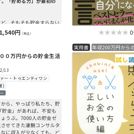
”。「貯める力」が最初の
けど、そもそも貯金すらない
1,540円
（税込）
だから、そろそろ貯金したい
実用書
年収200万円から
２００万円からの貯金生活
「貯める力」なのでしょう
2/13
ヴァー・トゥエンティワン
「リスク対策」
著)
のに手取りは増えず、家計が
ロー
増えています。そのうえ、今
不透明。
だから、やっぱり私たち、貯
がなくなったときに、乗り越
「貯金」があれば、不安も
どうかは、メンタルの強さも
ょうぶ。7000人の貯金ゼ
、「貯金があるかないか」も
生させてきた凄腕コンサルタ
す。
んなに収入が少なくても、ど