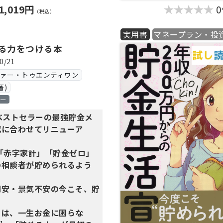
1,019円
（税込）
実用書
マネープラン・投
める力をつける本
0/21
ヴァー・トゥエンティワン
著)
ロー
ベストセラーの最強貯金メ
代に合わせてリニューア
件の「赤字家計」「貯金ゼロ」
の相談者が貯められるよう
円安・景気不安の今こそ、貯
」は、一生お金に困らな