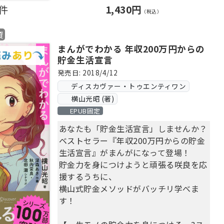
険…等々、気になるテーマを徹底解説。
0件
1,430円
（税込）
☆横山式年金生活プログラムも初公開！
資
NHKあさイチ、フジテレビノンストッ
まんがでわかる 年収200万円からの
プ! でも大反響。
貯金生活宣言
70万部突破の人気シリーズ最新刊。
発売日: 2018/4/12
ディスカヴァー・トゥエンティワン
老後はいったいどうなるの？
横山光昭 (著)
□貯金がないけれど年金だけで生活して
EPUB固定
いけないんですよね？
□病気になったら治療費や入院費は払え
あなたも「貯金生活宣言」しませんか？
るのかな
ベストセラー『年収200万円からの貯金
□民間老人ホームは高いし、行き場がな
生活宣言』がまんがになって登場！
くなったらどうしよう
貯金力を身につけようと頑張る咲良を応
□年金ってこれからどんどん減らされる
援するうちに、
のでしょうか？
横山式貯金メソッドがバッチリ学べま
□ 食費を切り詰めて娯楽もいっさいナ
す！
シの生活なんて耐えられる？