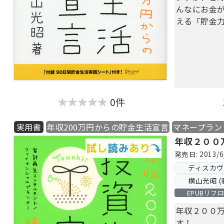
２つ目は、
んなにお金
最近
「貯蓄
える「貯金
しかし、「
を始めても
要以上の時
って赤字が
「貯める力
力」。
0件
お金の流れ
える、使う
金と向き合
実用書
年収200万円からの貯金生活宣言
マネープラン
す。
年収２００
この「貯め
発売日: 2013/6
力の基本で
ディスカ
「お金を増
横山光昭 (
ないように
EPUBリフ
しい」と思
が最初の一
年収２００
す！