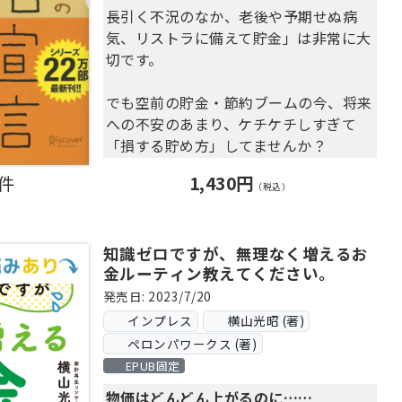
・プログラム終了後に行う4つのことと
長引く不況のなか、老後や予期せぬ病
は？
気、リストラに備えて貯金」は非常に大
切です。
ほか、一生モノの貯金力が身につくメソ
ッドを
でも空前の貯金・節約ブームの今、将来
1冊の漫画に凝縮しました。
への不安のあまり、ケチケチしすぎて
「損する貯め方」してませんか？
＜あらすじ＞
そろそろ、ただ貯めるだけではイヤだ、
主人公・咲良は貯金ができず、悩んでい
0件
1,430円
と「節約疲れ」してませんか？
（税込）
る。
そんな彼女がひょんな失敗からFP王
そんな今こそ求められているのは「正し
子・白井光司と知り合い、
い使い方でお金をどんどん貯める方法」
知識ゼロですが、無理なく増えるお
貯金ができない人が貯金できるようにな
金ルーティン教えてください。
です。
るまでの
発売日: 2023/7/20
90日間を追うTV番組「実践！ 貯金生
４１００人を超える赤字家計・貯金ゼロ
インプレス
横山光昭 (著)
活宣言」に出演することになる。
家計を再生させてきた凄腕コンサルタン
ペロンパワークス (著)
トが、「正しいお金の使い方」を伝授し
EPUB固定
「実践！ 貯金生活宣言」では、もう一
ます。
人の出演者・龍之介と
物価はどんどん上がるのに……