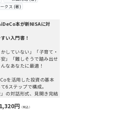
ークス (著)
題児だったが、貯金できるよ
人
&iDeCo本が新NISAに対
＆ハイリターンだけが「投
りません！
やすい入門書！
貯金ゼロ家計を再生させてき
サルタント直伝
しかしていない」「子育て・
きも不景気のときも、それに
不安」「難しそうで踏み出せ
に生きていくために、
そんなあなたに最適！
時代の「お金と自分の育て
介します！
DeCoを活用した投資の基本
いて6ステップで構成。
徒」の対話形式、見開き完結
ーでわかりやすい。
1,320円
融機関も具体的に提示。
（税込）
するだけでOK。
も「貯金感覚」できちんとお