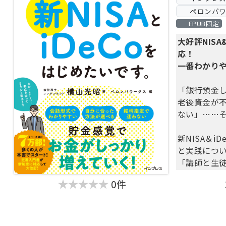
どうな人
ペロンパワ
・お金の問
EPUB固定
うになった
大好評NISA
ハイリスク
応！
資」ではあ
一番わかり
6000人の
た凄腕コン
「銀行預金
好景気のと
老後資金が
左右されず
ない」……
これからの
方」をご紹
新NISA＆i
と実践につ
「講師と生
＆フルカラ
0件
商品名や金
そのままマネ
知識ゼロで