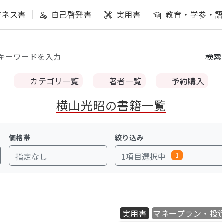
ジネス書
自己啓発書
実用書
教育・学参・
カテゴリ一覧
著者一覧
予約購入
横山光昭の書籍一覧
価格帯
絞り込み
指定なし
1項目選択中
1
実用書
マネープラン・投