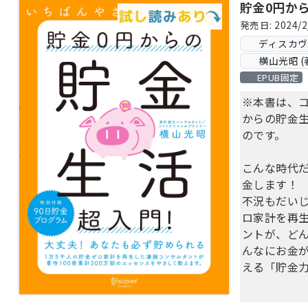
貯金0円か
発売日: 2024/2
ディスカ
横山光昭 (
EPUB固定
※本書は、
からの貯金
のです。
こんな時代
金します！ 
不況もだいじ
ロ家計を再
ントが、ど
んなにお金
える「貯金