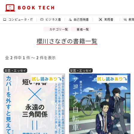
コンピュータ・IT
ビジネス書
自己啓発書
実用書
教
カテゴリ一覧
著者一覧
櫻川さなぎの書籍一覧
全
2
件中
1
件 〜
2
件を表示
文芸・エッセイ
文芸・エッセイ