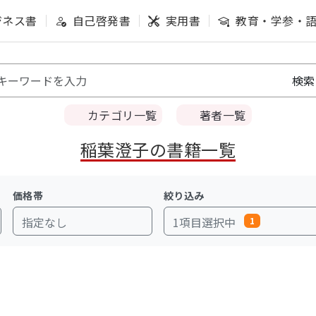
ジネス書
自己啓発書
実用書
教育・学参・
カテゴリ一覧
著者一覧
稲葉澄子の書籍一覧
価格帯
絞り込み
指定なし
1項目選択中
1