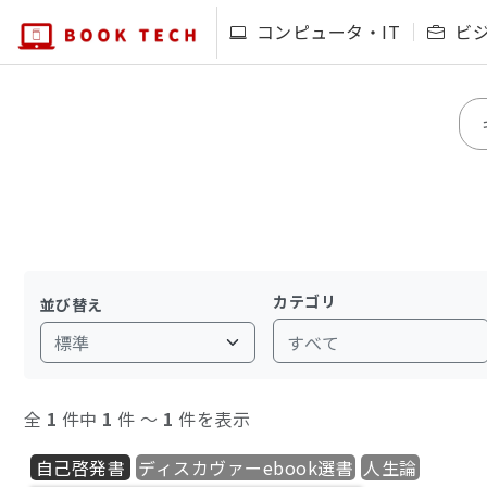
コンピュータ・IT
ビ
カテゴリ
並び替え
すべて
全
1
件中
1
件 〜
1
件を表示
自己啓発書
ディスカヴァーebook選書
人生論