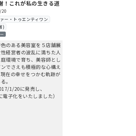
謝！これが私の生きる道
/20
ヴァー・トゥエンティワン
著)
ロー
特色のある美容室を５店舗展
女性経営者の波乱に満ちた人
家庭環境で育ち、美容師とし
ガンでさえも積極的な心構え
、現在の幸せをつかむ軌跡が
いる。
17/1/20に発売し、
/30に電子化をいたしました）