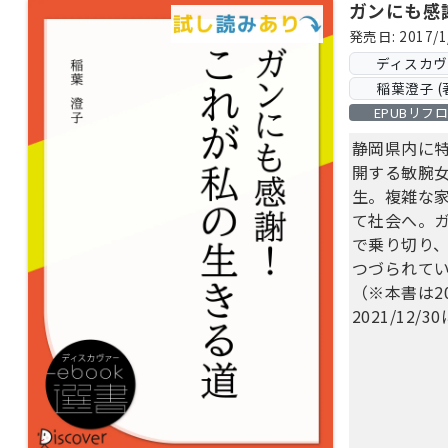
ガンにも感
発売日: 2017/1
ディスカ
稲葉澄子 (
EPUBリフ
静岡県内に
開する敏腕
生。複雑な
て社会へ。
で乗り切り
つづられて
（※本書は20
2021/12