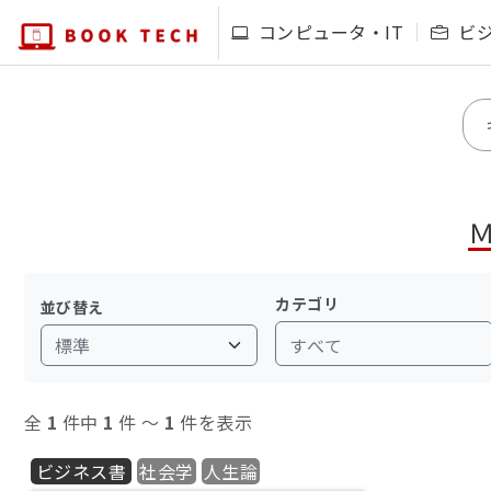
コンピュータ・IT
ビ
カテゴリ
並び替え
すべて
全
1
件中
1
件 〜
1
件を表示
ビジネス書
社会学
人生論