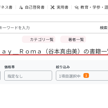
ジネス書
自己啓発書
実用書
教育・学参・
カテゴリ一覧
著者一覧
Ｍａｙ＿Ｒｏｍａ（谷本真由美）の書籍一
価格帯
絞り込み
指定なし
1項目選択中
1