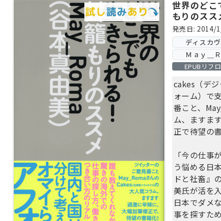
世界のどこ
もりのスス
発売日: 2014/1
ディスカ
Ｍａｙ＿Ｒ
EPUBリフ
cakes（
ォーム）で支
番こと、Ma
ム、ますま
正で待望の
「今の仕事
う悩める日
ドと社畜』の
美氏が活を
日本でダメ
事を探すた