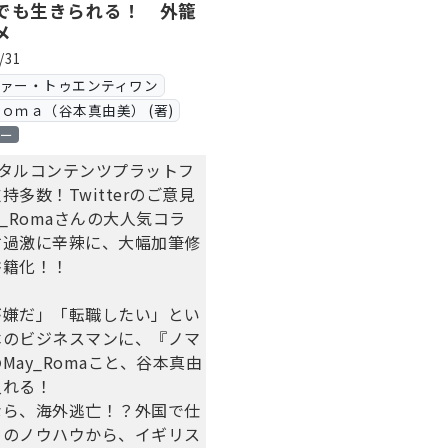
でも生きられる！ 外籠
メ
/31
ヴァー・トゥエンティワン
ｏｍａ（谷本真由美） (著)
ロー
デジタルコンテンツプラットフ
持多数！Twitterのご意見
y_Romaさんの大人気コラ
す過激に辛辣に、大幅加筆修
書籍化！！
が嫌だ」「転職したい」とい
本のビジネスマンに、『ノマ
May_Romaこと、谷本真由
入れる！
なら、海外逃亡！？外国で仕
めのノウハウから、イギリス