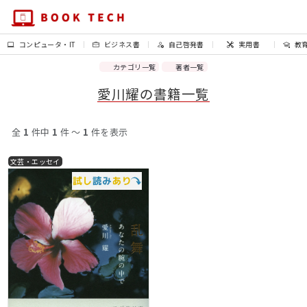
コンピュータ・IT
ビジネス書
自己啓発書
実用書
教
カテゴリ一覧
著者一覧
愛川耀の書籍一覧
全
1
件中
1
件 〜
1
件を表示
文芸・エッセイ