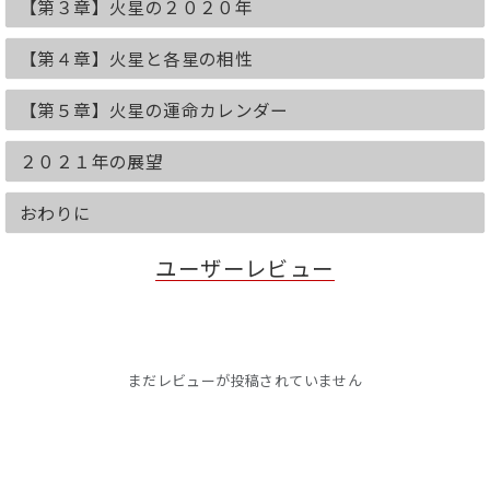
【第３章】火星の２０２０年
さまざまな有名占術のもとになっていま
す。
【第４章】火星と各星の相性
<2020年の運勢を収録>
★大運、社会運、ビジネス運、流行運
【第５章】火星の運命カレンダー
★全体運、金運、仕事運、健康運、恋愛
&結婚運、家庭運、人間関係運、
★各星との相性
２０２１年の展望
★幸せをもたらす行動、色、アイテム、
旅行先
おわりに
★相手の支配星別 幸せをもたらす贈り物
★運命カレンダー(2019年10月~2020年
ユーザーレビュー
12月の月運・日運)
★コラム 1．運気の波を活かした有名
人たち 2．星が教えるあのリーダーた
ちの手腕
3．星の性質が上手くかみ合ったカップ
ル 4.０学で見るライバル、仲間の相性
まだレビューが投稿されていません
は？
◆◇◆表紙カバーには、各星の2020年の
ラッキーカラーを使用しています。大切