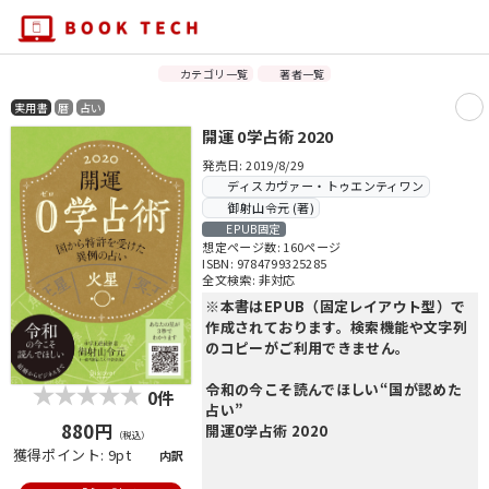
カテゴリ一覧
著者一覧
実用書
暦
占い
開運 0学占術 2020
発売日: 2019/8/29
ディスカヴァー・トゥエンティワン
御射山令元 (著)
EPUB固定
想定ページ数: 160ページ
ISBN: 9784799325285
全文検索: 非対応
※本書はEPUB（固定レイアウト型）で
作成されております。検索機能や文字列
のコピーがご利用できません。
令和の今こそ読んでほしい“国が認めた
0件
占い”
880円
開運0学占術 2020
（税込）
獲得ポイント: 9pt
内訳