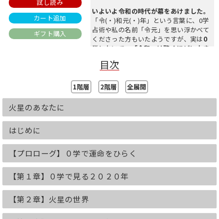
試し読み
いよいよ令和の時代が幕をあけました。
カート追加
「令(・)和元(・)年」という言葉に、0学
占術や私の名前「令元」を思い浮かべて
ギフト購入
くださった方もいたようですが、実は
0
学において、「令和」は驚くほどに大き
な意味
があります。令和の今こそ、ぜひ
目次
本書をご覧ください。
<国が認めた占い 0学占術>
1階層
2階層
全展開
数表や計算式によって「0星・」(ゼロス
ター)を割り出し、
火星のあなたに
運命グラフによって支配星ごとの運命を
導き出す方法で、
はじめに
国から特許を受けた
ほかに類を見ない異
例の占術です。
約80年前に開祖・御射山宇彦が、「四柱
【プロローグ】０学で運命をひらく
推命」「易」「気学」
「西洋占星術」「万年暦」などのさまざ
【第１章】０学で見る２０２０年
まな占術を研究し、膨大な鑑定例をもと
に生み出しました。
運命分析学の集大成ともいえる0学占術
【第２章】火星の世界
は、国内外の政財界から厚い信頼を寄せ
られ、