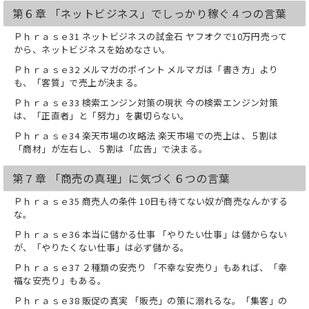
第６章 「ネットビジネス」でしっかり稼ぐ４つの言葉
Ｐｈｒａｓｅ31 ネットビジネスの試金石 ヤフオクで10万円売って
から、ネットビジネスを始めなさい。
Ｐｈｒａｓｅ32 メルマガのポイント メルマガは「書き方」より
も、「客質」で売上が決まる。
Ｐｈｒａｓｅ33 検索エンジン対策の現状 今の検索エンジン対策
は、「正直者」と「努力」を裏切らない。
Ｐｈｒａｓｅ34 楽天市場の攻略法 楽天市場での売上は、５割は
「商材」が左右し、５割は「広告」で決まる。
第７章 「商売の真理」に気づく６つの言葉
Ｐｈｒａｓｅ35 商売人の条件 10日も待てない奴が商売なんかする
な。
Ｐｈｒａｓｅ36 本当に儲かる仕事 「やりたい仕事」は儲からない
が、「やりたくない仕事」は必ず儲かる。
Ｐｈｒａｓｅ37 ２種類の安売り 「不幸な安売り」もあれば、「幸
福な安売り」もある。
Ｐｈｒａｓｅ38 販促の真実 「販売」の策に溺れるな。「集客」の