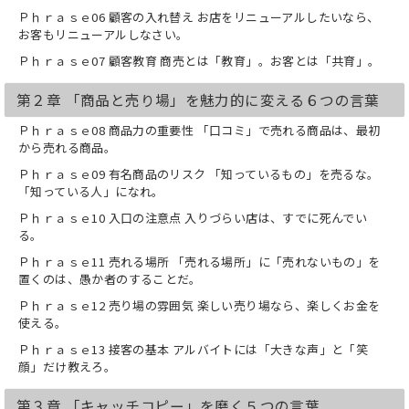
Ｐｈｒａｓｅ06 顧客の入れ替え お店をリニューアルしたいなら、
第１章 「お客」をガッチリつかむ７つ
お客もリニューアルしなさい。
の言葉
Ｐｈｒａｓｅ07 顧客教育 商売とは「教育」。お客とは「共育」。
第２章 「商品と売り場」を魅力的に変
える６つの言葉
第２章 「商品と売り場」を魅力的に変える６つの言葉
第３章 「キャッチコピー」を磨く５つ
の言葉
Ｐｈｒａｓｅ08 商品力の重要性 「口コミ」で売れる商品は、最初
第４章 「チラシ・広告」の効果を上げ
から売れる商品。
る７つの言葉
第５章 「販促企画」で人を集める５つ
Ｐｈｒａｓｅ09 有名商品のリスク 「知っているもの」を売るな。
の言葉
「知っている人」になれ。
第６章 「ネットビジネス」でしっかり
Ｐｈｒａｓｅ10 入口の注意点 入りづらい店は、すでに死んでい
稼ぐ４つの言葉
る。
第７章 「商売の心理」に気づく６つの
言葉
Ｐｈｒａｓｅ11 売れる場所 「売れる場所」に「売れないもの」を
置くのは、愚か者のすることだ。
（※本書は2013/3/22に発売し、
Ｐｈｒａｓｅ12 売り場の雰囲気 楽しい売り場なら、楽しくお金を
2020/12/1に電子化をいたしました）
使える。
Ｐｈｒａｓｅ13 接客の基本 アルバイトには「大きな声」と「笑
竹内 謙礼(たけうち けんれい)
顔」だけ教えろ。
有限会社いろは代表取締役。大企業、中
第３章 「キャッチコピー」を磨く５つの言葉