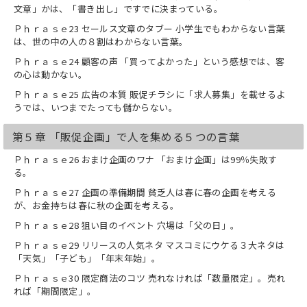
文章」かは、「書き出し」ですでに決まっている。
ら出ない人」に買ってもらう100の販促
ワザ』（技術評論社）
Ｐｈｒａｓｅ23 セールス文章のタブー 小学生でもわからない言葉
共著に『会計天国』(PHP研究所)などが
は、世の中の人の８割はわからない言葉。
ある。
Ｐｈｒａｓｅ24 顧客の声 「買ってよかった」という感想では、客
の心は動かない。
Ｐｈｒａｓｅ25 広告の本質 販促チラシに「求人募集」を載せるよ
うでは、いつまでたっても儲からない。
第５章 「販促企画」で人を集める５つの言葉
Ｐｈｒａｓｅ26 おまけ企画のワナ 「おまけ企画」は99％失敗す
る。
Ｐｈｒａｓｅ27 企画の準備期間 貧乏人は春に春の企画を考える
が、お金持ちは春に秋の企画を考える。
Ｐｈｒａｓｅ28 狙い目のイベント 穴場は「父の日」。
Ｐｈｒａｓｅ29 リリースの人気ネタ マスコミにウケる３大ネタは
「天気」「子ども」「年末年始」。
Ｐｈｒａｓｅ30 限定商法のコツ 売れなければ「数量限定」。売れ
れば「期間限定」。