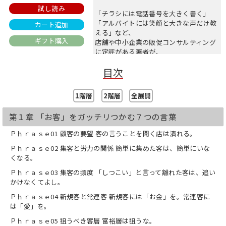
試し読み
「チラシには電話番号を大きく書く」
「アルバイトには笑顔と大きな声だけ教
カート追加
える」など、
ギフト購入
店舗や中小企業の販促コンサルティング
に定評がある著者が、
本当に効果があった販促手法を40厳選し
目次
て紹介。
それぞれのエッセンスを短い「名言」に
まとめているので、
1階層
2階層
全展開
多忙な経営者・店長・スタッフでもすぐ
に読めます。
第１章 「お客」をガッチリつかむ７つの言葉
売上アップのヒントと元気が手に入る、
「売れる名言集」です!
Ｐｈｒａｓｅ01 顧客の要望 客の言うことを聞く店は潰れる。
【本書に収録されている名言の一部】
Ｐｈｒａｓｅ02 集客と労力の関係 簡単に集めた客は、簡単にいな
・客のいうことを聞く店は潰れる。
くなる。
・「口コミ」で売れる商品は、最初から
Ｐｈｒａｓｅ03 集客の頻度 「しつこい」と言って離れた客は、追い
売れる商品。
かけなくてよし。
・売りたいなら、ネーミングに「謎」を
残せ。
Ｐｈｒａｓｅ04 新規客と常連客 新規客には「お金」を。常連客に
・「おまけ企画」は99%失敗する。
は「愛」を。
――これぞ、“タケウチ式”繁盛ノウハウの決
Ｐｈｒａｓｅ05 狙うべき客層 富裕層は狙うな。
定版!