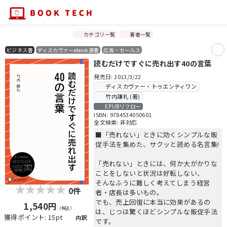
カテゴリ一覧
著者一覧
ビジネス書
ディスカヴァーebook選書
広告・セールス
読むだけですぐに売れ出す40の言葉
発売日: 2013/3/22
ディスカヴァー・トゥエンティワン
竹内謙礼 (著)
EPUBリフロー
ISBN: 9784534050601
全文検索: 非対応
■「売れない」ときに効くシンプルな販
促手法を集めた、サクッと読める名言集!
「売れない」ときには、何か大がかりな
ことをしないと状況は好転しない、
そんなふうに難しく考えてしまう経営
0件
者・店長は多いもの。
でも、売上回復に本当に効果があるの
1,540円
（税込）
は、じつは驚くほどシンプルな販促手法
獲得ポイント: 15pt
内訳
です。