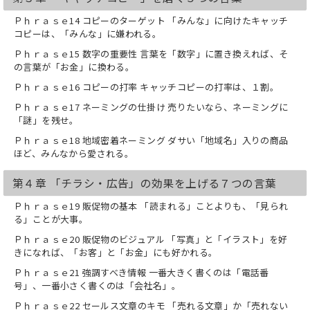
小企業を問わず、販促戦略立案、新規事
業・起業アドバイスを行なう経営コンサ
Ｐｈｒａｓｅ14 コピーのターゲット 「みんな」に向けたキャッチ
ルタント。
コピーは、「みんな」に嫌われる。
大学卒業後、雑誌編集者を経て観光牧場
Ｐｈｒａｓｅ15 数字の重要性 言葉を「数字」に置き換えれば、そ
の企画広報に携わる。
の言葉が「お金」に換わる。
楽天市場のショップ・オブ・ザ・イヤー
をはじめ、ネットショップ関連で多くの
Ｐｈｒａｓｅ16 コピーの打率 キャッチコピーの打率は、１割。
賞を受賞。
Ｐｈｒａｓｅ17 ネーミングの仕掛け 売りたいなら、ネーミングに
その後、経営コンサルタントとして独
「謎」を残せ。
立。
現在はビジネス雑誌や日経MJ等の新聞で
Ｐｈｒａｓｅ18 地域密着ネーミング ダサい「地域名」入りの商品
連載を持つかたわら、
ほど、みんなから愛される。
全国の商工会議所や企業等で、セミナー
や研修活動、勉強会を開催している。
第４章 「チラシ・広告」の効果を上げる７つの言葉
また、「タケウチ商売繁盛研究会」を主
宰し、多くの経営者や従業員、起業家に
Ｐｈｒａｓｅ19 販促物の基本 「読まれる」ことよりも、「見られ
対して
る」ことが大事。
低料金の会員制コンサルティング事業を
Ｐｈｒａｓｅ20 販促物のビジュアル 「写真」と「イラスト」を好
積極的に展開している。
きになれば、「お客」と「お金」にも好かれる。
著書に、
『200社に足を運んでわかったお客さん
Ｐｈｒａｓｅ21 強調すべき情報 一番大きく書くのは「電話番
がホイホイ集まる法則 』（日本経済新聞
号」、一番小さく書くのは「会社名」。
出版社）
Ｐｈｒａｓｅ22 セールス文章のキモ 「売れる文章」か「売れない
『巣ごもり消費マーケティング ~「家か