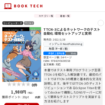
カテゴリ一覧
著者一覧
コンピュータ・IT
TTCN-3
TTCN-3によるネットワークのテスト
自動化 環境セットアップと実例
発売日: 2022/1/28
インプレス NextPublishing
角田 洋一郎 (著)
PDF / EPUB
Web
想定ページ数: 54ページ
ISBN: 9784295600558
全文検索: 対応
本書ではテスト専用プログラミング言語
TTCN-3を紹介した解説書です。最初のパ
ートではTTCN-3の概要と基本的な文法を
説明します。後半ではTTCN-3のディスト
0件
リビューションであるEclipse Titanを使
1,980円
ってdockerで構築したDNSサーバーに対
（税込）
して簡単なテストスクリプトを実装する
獲得ポイント: 20pt
内訳
方法を紹介します