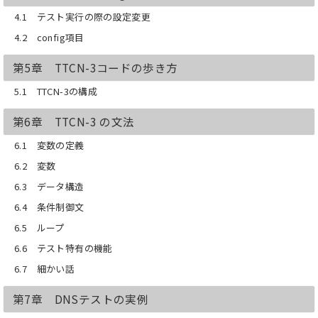
4.1 テスト実行の際の設定変更
4.2 config項目
第5章 TTCN-3コードの歩き方
5.1 TTCN-3の構成
第6章 TTCN-3 の文法
6.1 変数の定義
6.2 変数
6.3 データ構造
6.4 条件制御文
6.5 ループ
6.6 テスト特有の機能
6.7 細かい話
第7章 DNSテストの実例