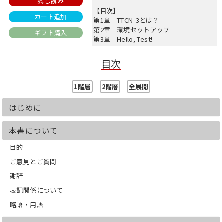
試し読み
【目次】
カート追加
第1章 TTCN-3とは？
第2章 環境セットアップ
ギフト購入
第3章 Hello, Test!
第4章 Hello, Config!
第5章 TTCN-3コードの歩き方
目次
第6章 TTCN-3 の文法
第7章 DNSテストの実例
1階層
2階層
全展開
はじめに
本書について
目的
ご意見とご質問
謝辞
表記関係について
略語・用語