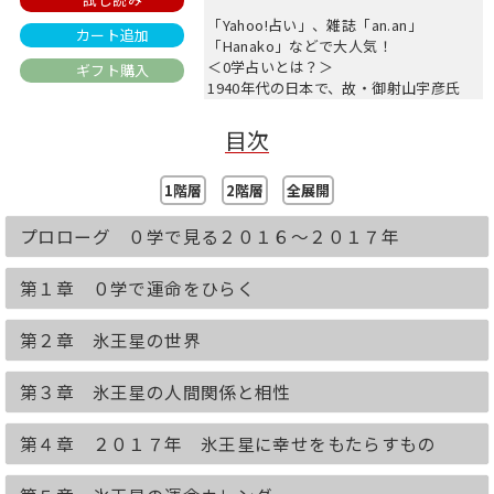
「Yahoo!占い」、雑誌「an.an」
カート追加
「Hanako」などで大人気！
＜0学占いとは？＞
ギフト購入
1940年代の日本で、故・御射山宇彦氏
が、「四柱推命」「易」「万年暦」など
さまざまな戦術を研究し、膨大な鑑定例
目次
をもとに、物理科学の手法をとり入れて
生み出したものです。さらに、宇彦氏の
1階層
2階層
全展開
嫡男である御射山令元氏（本書著者）に
よって、発展・体系化されました。運命
プロローグ ０学で見る２０１６～２０１７年
分析学の集大成ともいえる0学占いは、
いまではさまざまな有名占いの“元”とな
っています。
第１章 ０学で運命をひらく
方式や早見表の特許を国に認可された、
占い界でも稀有な占術で、政財界から厚
第２章 氷王星の世界
い信頼を寄せられています。
2016年後半～2017年の運勢を収録
第３章 氷王星の人間関係と相性
★全体運、金運、仕事運、健康運、恋愛
運、家庭運
第４章 ２０１７年 氷王星に幸せをもたらすもの
★運命カレンダー（2016年10月～2017
年12月の月運・日運）
★2017年に幸せをもたらす行い、風景、