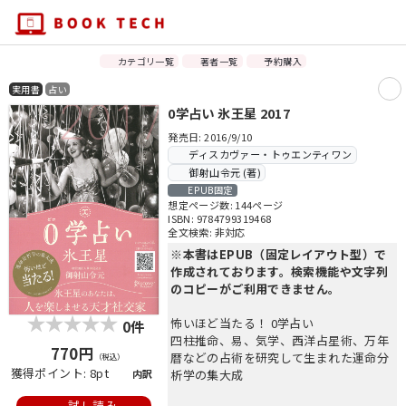
カテゴリ一覧
著者一覧
予約購入
実用書
占い
0学占い 氷王星 2017
発売日: 2016/9/10
ディスカヴァー・トゥエンティワン
御射山令元 (著)
EPUB固定
想定ページ数: 144ページ
ISBN: 9784799319468
全文検索: 非対応
※本書はEPUB（固定レイアウト型）で
作成されております。検索機能や文字列
のコピーがご利用できません。
怖いほど当たる！ 0学占い
0件
四柱推命、易、気学、西洋占星術、万年
770円
暦などの占術を研究して生まれた運命分
（税込）
獲得ポイント: 8pt
内訳
析学の集大成
試し読み