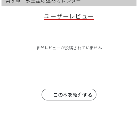
第５章 氷王星の運命カレンダー
動物、植物、インテリア、色、数字、お
うち風水、美容、ダイエット、旅行先、
ユーザーレビュー
引っ越し、おまじない、おはらい
★各星との相性
★コラム（ＳＭＡＰ解散・嵐の相性・北
川景子さんとＤＡＩＧＯさんの結婚・ベ
ッキーさんと川谷絵音さんの不倫騒動）
まだレビューが投稿されていません
あなたの運命を司る星は？
下記サイトで3秒でわかります！
0学占い→http://www.zerogaku.co.jp/
●水星＿＿華やかな表舞台で輝く野心家
●氷王星＿人を楽しませる天才社交家
●木星＿＿冷静沈着で頼れる賢人
●海王星＿思慮深く気配り上手な家庭人
この本を紹介する
●月星＿＿穏やかで心優しい平和主義者
●魚王星＿ひたむきに突っ走る熱き英雄
●火星＿＿独特の感性で夢を叶える個性
派
●冥王星＿ストイックに理想を追う努力
家
●金星＿＿明るくて冒険好きな自由人