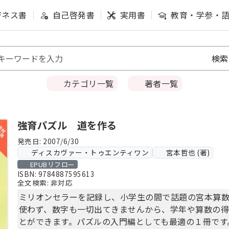
ジネス書
自己啓発書
実用書
教育・学参・
カテゴリ一覧
著者一覧
強育パズル 道を作る
発売日: 2007/6/30
ディスカヴァー・トゥエンティワン
宮本哲也 (著)
EPUBリフロー
ISBN: 9784887595613
全文検索: 非対応
ミリオンセラーを記録し、小学生の間で話題の宮本算数
使わず、数字も一切出てきませんから、学年や算数の
とができます。パズルの入門編としても最適の１冊です