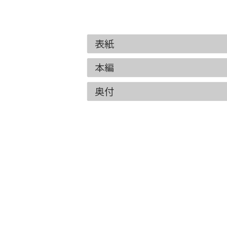
表紙
本編
奥付