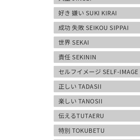
好き 嫌い SUKI KIRAI
成功 失敗 SEIKOU SIPPAI
世界 SEKAI
責任 SEKININ
セルフイメージ SELF-IMAGE
正しい TADASII
楽しい TANOSII
伝えるTUTAERU
特別 TOKUBETU