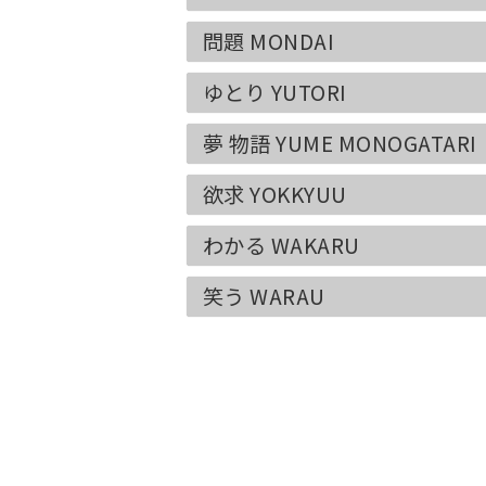
問題 MONDAI
ゆとり YUTORI
夢 物語 YUME MONOGATARI
欲求 YOKKYUU
わかる WAKARU
笑う WARAU