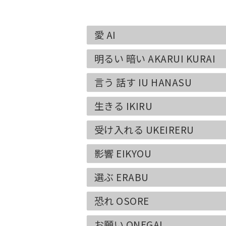
愛 AI
明るい 暗い AKARUI KURAI
言う 話す IU HANASU
生きる IKIRU
受け入れる UKEIRERU
影響 EIKYOU
選ぶ ERABU
恐れ OSORE
お願い ONEGAI