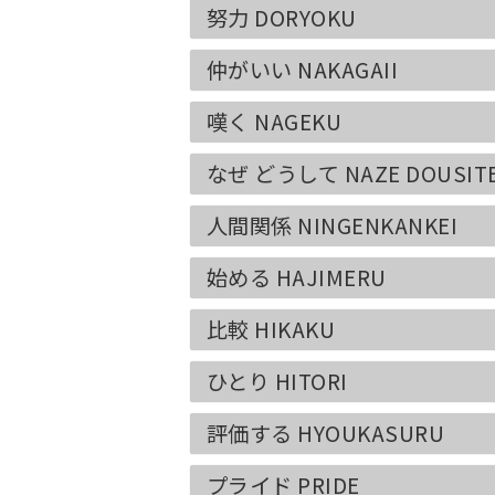
努力 DORYOKU
仲がいい NAKAGAII
嘆く NAGEKU
なぜ どうして NAZE DOUSIT
人間関係 NINGENKANKEI
始める HAJIMERU
比較 HIKAKU
ひとり HITORI
評価する HYOUKASURU
プライド PRIDE