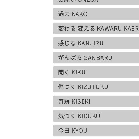
過去 KAKO
変わる 変える KAWARU KAER
感じる KANJIRU
がんばる GANBARU
聞く KIKU
傷つく KIZUTUKU
奇跡 KISEKI
気づく KIDUKU
今日 KYOU