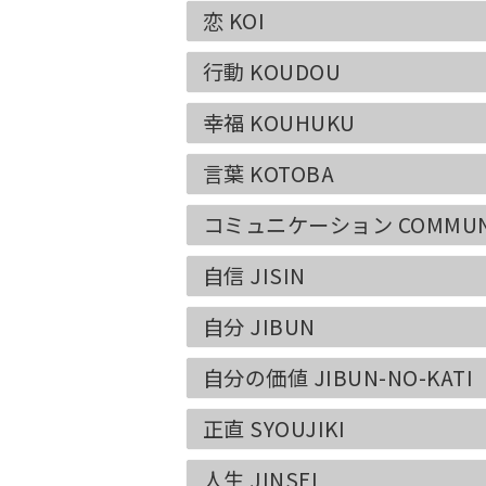
恋 KOI
行動 KOUDOU
幸福 KOUHUKU
言葉 KOTOBA
コミュニケーション COMMUNI
自信 JISIN
自分 JIBUN
自分の価値 JIBUN-NO-KATI
正直 SYOUJIKI
人生 JINSEI