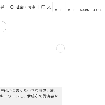
語学
社会・時事
文芸・エッセイ
その他
ガイド
カート
新規登録
ログイン
人生観がつまった小さな辞典。愛、
をキーワードに、伊藤守の講演会や