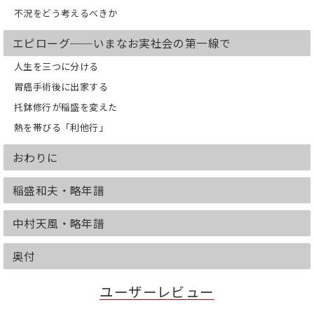
不況をどう考えるべきか
エピローグ──いまなお実社会の第一線で
人生を三つに分ける
胃癌手術後に出家する
托鉢修行が稲盛を変えた
熱を帯びる「利他行」
おわりに
稲盛和夫・略年譜
中村天風・略年譜
奥付
ユーザーレビュー