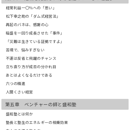
経常利益一〇％への「思い」
松下幸之助の「ダム式経営法」
再起のバネは、感謝の心
稲盛を一回り成長させた「事件」
「災難は生きている証拠ですよ」
苦境で、悩みすぎない
不運は反省と飛躍のチャンス
立ち直り方が成否の分かれ目
あとはよくなるだけである
六つの精進
人間くさい経営
第五章 ベンチャーの師と盛和塾
盛和塾とは何か
塾長と塾生のエネルギーの相乗効果