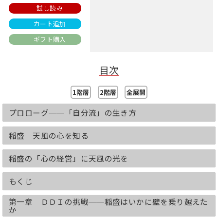
試し読み
カート追加
ギフト購入
目次
1階層
2階層
全展開
プロローグ──「自分流」の生き方
稲盛 天風の心を知る
稲盛の「心の経営」に天風の光を
もくじ
第一章 ＤＤＩの挑戦──稲盛はいかに壁を乗り越えた
か