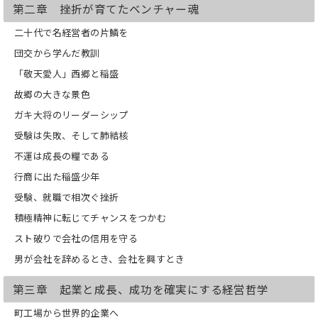
第二章 挫折が育てたベンチャー魂
二十代で名経営者の片鱗を
団交から学んだ教訓
「敬天愛人」西郷と稲盛
故郷の大きな景色
ガキ大将のリーダーシップ
受験は失敗、そして肺結核
不運は成長の糧である
行商に出た稲盛少年
受験、就職で相次ぐ挫折
積極精神に転じてチャンスをつかむ
スト破りで会社の信用を守る
男が会社を辞めるとき、会社を興すとき
第三章 起業と成長、成功を確実にする経営哲学
町工場から世界的企業へ