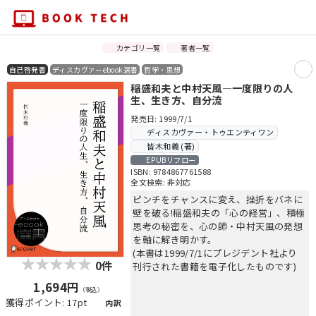
カテゴリ一覧
著者一覧
自己啓発書
ディスカヴァーebook選書
哲学・思想
稲盛和夫と中村天風―一度限りの人
生、生き方、自分流
発売日: 1999/7/1
ディスカヴァー・トゥエンティワン
皆木和義 (著)
EPUBリフロー
ISBN: 9784867761588
全文検索: 非対応
ピンチをチャンスに変え、挫折をバネに
壁を破る!稲盛和夫の「心の経営」、積極
思考の秘密を、心の師・中村天風の発想
を軸に解き明かす。
(本書は1999/7/1にプレジデント社より
0件
刊行された書籍を電子化したものです)
1,694円
（税込）
獲得ポイント: 17pt
内訳