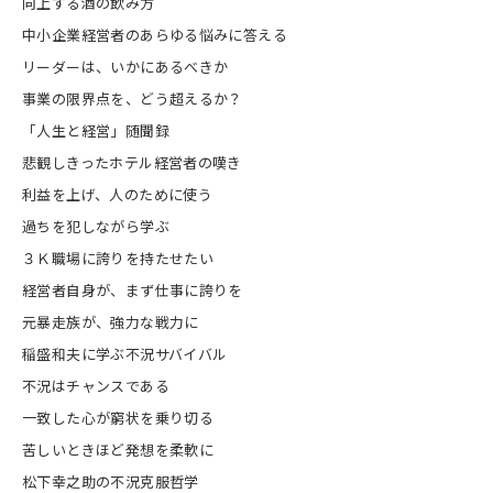
向上する酒の飲み方
中小企業経営者のあらゆる悩みに答える
リーダーは、いかにあるべきか
事業の限界点を、どう超えるか？
「人生と経営」随聞録
悲観しきったホテル経営者の嘆き
利益を上げ、人のために使う
過ちを犯しながら学ぶ
３Ｋ職場に誇りを持たせたい
経営者自身が、まず仕事に誇りを
元暴走族が、強力な戦力に
稲盛和夫に学ぶ不況サバイバル
不況はチャンスである
一致した心が窮状を乗り切る
苦しいときほど発想を柔軟に
松下幸之助の不況克服哲学