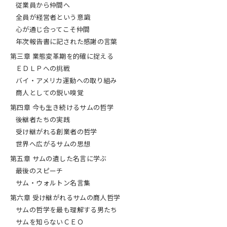
従業員から仲間へ
全員が経営者という意識
心が通じ合ってこそ仲間
年次報告書に記された感謝の言葉
第三章 業態変革期を的確に捉える
ＥＤＬＰへの挑戦
バイ・アメリカ運動への取り組み
商人としての鋭い嗅覚
第四章 今も生き続けるサムの哲学
後継者たちの実践
受け継がれる創業者の哲学
世界へ広がるサムの思想
第五章 サムの遺した名言に学ぶ
最後のスピーチ
サム・ウォルトン名言集
第六章 受け継がれるサムの商人哲学
サムの哲学を最も理解する男たち
サムを知らないＣＥＯ