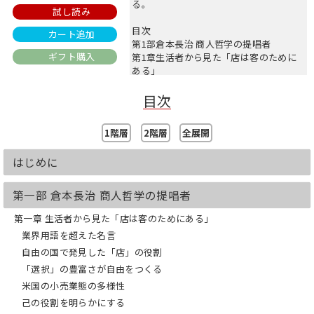
る。
試し読み
目次
カート追加
第1部倉本長治 商人哲学の提唱者
ギフト購入
第1章生活者から見た「店は客のために
ある」
第2章サプライヤーから見た「店は客の
目次
ためにある」
第3章店側から見た「店は客のためにあ
る」
1階層
2階層
全展開
第4章店員と共に栄える
第5章ファミリー経営こそ最適経営
はじめに
第6章店主と共に滅びる
第2部サム・ウォルトン 商人哲学の実践
第一部 倉本長治 商人哲学の提唱者
者
第1章いかに弱者の役に立つか
第一章 生活者から見た「店は客のためにある」
第2章アソシエートがすべて
業界用語を超えた名言
第3章業態変革期を的確にとらえる
自由の国で発見した「店」の役割
第4章今も生き続けるサムの哲学
「選択」の豊富さが自由をつくる
第5章サムの遺した名言に学ぶ
第6章受け継がれるサムの商品哲学
米国の小売業態の多様性
己の役割を明らかにする
（※本書は2010/5/26に発売し、