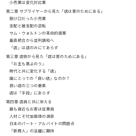
小売業は変化対応業
2021/4/1に電子化をいたしました）
第二章 サプライヤーから見た「店は客のためにある」
捌け口だった小売業
支配と被支配の逆転
サム・ウォルトンの革命的提案
垂直統合から並列調和へ
「店」は店のみにてあらず
第三章 店側から見た「店は客のためにある」
「お主も悪よのう」
時代と共に変化する「店」
誰にとっての「良い店」なのか？
良い店の三つの要素
店は「手段」にあらず
第四章 店員と共に栄える
最も身近なお客は従業員
人材こそ付加価値の源泉
日本のパート・アルバイトの問題点
「新商人」の活躍に期待