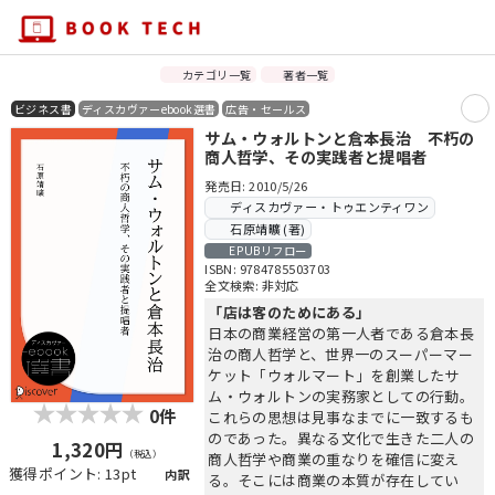
カテゴリ一覧
著者一覧
ビジネス書
ディスカヴァーebook選書
広告・セールス
サム・ウォルトンと倉本長治 不朽の
商人哲学、その実践者と提唱者
発売日: 2010/5/26
ディスカヴァー・トゥエンティワン
石原靖曠 (著)
EPUBリフロー
ISBN: 9784785503703
全文検索: 非対応
「店は客のためにある」
日本の商業経営の第一人者である倉本長
治の商人哲学と、世界一のスーパーマー
ケット「ウォルマート」を創業したサ
ム・ウォルトンの実務家としての行動。
0件
これらの思想は見事なまでに一致するも
のであった。異なる文化で生きた二人の
1,320円
（税込）
商人哲学や商業の重なりを確信に変え
獲得ポイント: 13pt
内訳
る。そこには商業の本質が存在してい