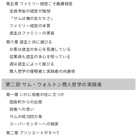
第五章 ファミリー経営こそ最適経営
全員参加の経営が理想
「サムは俺の友だちさ」
ファミリー経営の本質
店主はファミリーの家長
第六章 店主と共に滅びる
お客は店主の本心を見通している
従業員も店主の本心を知っている
店は店主によって滅びる
商人哲学の提唱者と実践者の共通項
第二部 サム・ウォルトン商人哲学の実践者
第一章 いかに弱者の役に立つか
田舎町からの出発
弱者への思い
サムの成功四カ条
スーパーセンターへの結実
第二章 アソシエートがすべて