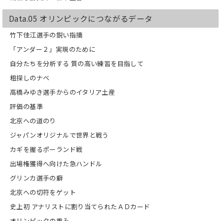
Data.05 オリンピックにつながるデータ
竹下佳江選手の鋭い指摘
「アンダー２」実現のために
自分たちを分析する 質の高い練習を目指して
粗探しのナベ
高橋みゆき選手からのイタリア土産
評価の基準
北京への道のり
ジャパンオリジナルで世界と戦う
カギを握るポーランド戦
出場権獲得へ向けた急ハンドル
グリンカ選手の癖
北京への切符をゲット
史上初 アナリストに割り当てられたＡＤカード
オリンピックの重み