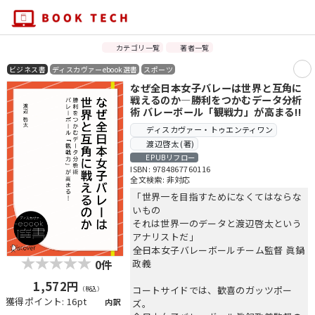
カテゴリ一覧
著者一覧
ビジネス書
ディスカヴァーebook選書
スポーツ
なぜ全日本女子バレーは世界と互角に
戦えるのか―勝利をつかむデータ分析
術 バレーボール「観戦力」が高まる!!
ディスカヴァー・トゥエンティワン
渡辺啓太 (著)
EPUBリフロー
ISBN: 9784867760116
全文検索: 非対応
「世界一を目指すためになくてはならな
いもの
それは世界一のデータと渡辺啓太という
アナリストだ」
――全日本女子バレーボールチーム監督 眞鍋
政義
0件
1,572円
コートサイドでは、歓喜のガッツポー
（税込）
獲得ポイント: 16pt
内訳
ズ。