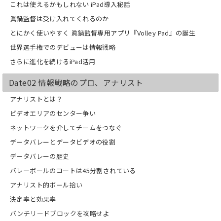
これは使えるかもしれない iPad導入秘話
指導者やプレーヤー、アナリストを目指
眞鍋監督は受け入れてくれるのか
す人々など、バレーボールに携わる人々
とにかく使いやすく 眞鍋監督専用アプリ『Volley Pad』の誕生
はもちろん、バレーボール・ファンにと
ってより深くバレーボールを楽しむため
世界選手権でのデビューは情報戦略
の「観戦ガイド」ともなり得る一冊。
さらに進化を続けるiPad活用
（※本書は2012/5/10に東邦出版株式会
社より発売された書籍を電子化したもの
です）
Date02 情報戦略のプロ、アナリスト
アナリストとは？
ビデオエリアのセンター争い
ネットワークを介してチームをつなぐ
データバレーとデータビデオの役割
データバレーの歴史
バレーボールのコートは45分割されている
アナリスト的ボール拾い
決定率と効果率
バンチリードブロックを攻略せよ