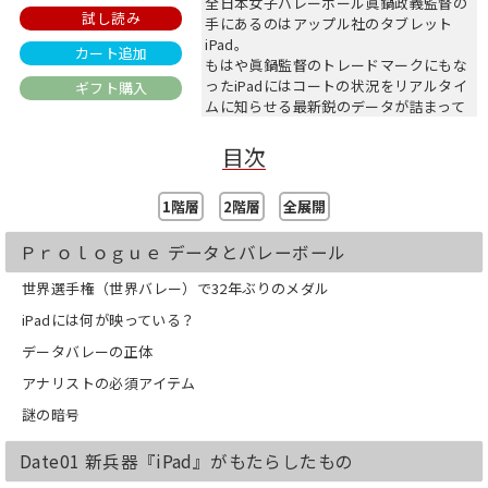
全日本女子バレーボール眞鍋政義監督の
試し読み
手にあるのはアップル社のタブレット
iPad。
カート追加
もはや眞鍋監督のトレードマークにもな
ったiPadにはコートの状況をリアルタイ
ギフト購入
ムに知らせる最新鋭のデータが詰まって
いた。
目次
90年代、イタリアで始まったバレーボー
ルのデータ化。圧倒的な跳躍力を武器に
1階層
2階層
全展開
台頭したキューバ、アジアでは中国の高
さに屈していたかつての覇権国・日本
Ｐｒｏｌｏｇｕｅ データとバレーボール
は、復活をデータバレーに委ね、2010年
女子世界選手権で32年ぶりの銅メダルを
世界選手権（世界バレー）で32年ぶりのメダル
獲得した。
日本の躍進を支える超重要機密“戦う
iPadには何が映っている？
iPad"は、日本初のプロバレーボールア
データバレーの正体
ナリスト・渡辺啓太氏が紡ぎ出す、生き
たデータで埋め尽くされている。
アナリストの必須アイテム
柳本晶一監督、眞鍋政義監督とセッター
謎の暗号
出身の頭脳派監督を二代続けてサポート
してきた名参謀・渡辺啓太氏が、データ
黎明期の日本バレー、五輪、数々の世界
Date01 新兵器『iPad』がもたらしたもの
大会の舞台裏を語る。