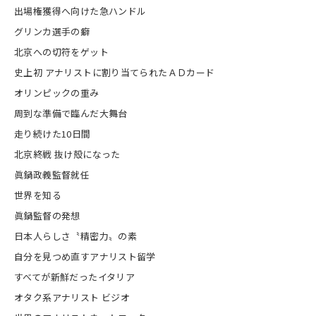
出場権獲得へ向けた急ハンドル
グリンカ選手の癖
北京への切符をゲット
史上初 アナリストに割り当てられたＡＤカード
オリンピックの重み
周到な準備で臨んだ大舞台
走り続けた10日間
北京終戦 抜け殻になった
眞鍋政義監督就任
世界を知る
眞鍋監督の発想
日本人らしさ〝精密力〟の素
自分を見つめ直すアナリスト留学
すべてが新鮮だったイタリア
オタク系アナリスト ビジオ