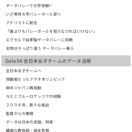
データバレーで大学受験!?
いざ専修大学バレーボール部へ
アナリストに就任
「誰よりもバレーボールを知らなければいけない」
エクセルで自家製データバレーに挑戦
本物はやっぱり違う データバレー導入
Data.04 全日本女子チームのデータ活用
全日本女子チームへ
傍観者だったアテネオリンピック
柳本ジャパン再始動
ＮＥＣブルーロケッツでの経験
２００６年、新たな船出
監督からの要請
データは日本の武器、財産
繊細な勝負師・柳本監督