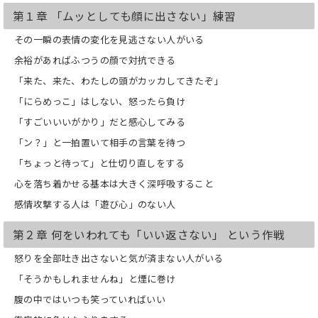
●「ムッとしても顔に出さない」練習
第１章 「ムッとしても顔に出さない」練習
●何をいわれても「いい返さない」とい
う作戦
その一瞬の表情の変化を見逃さない人がいる
●相手の怒りから身をかわす法
余裕があればふつうの顔で対抗できる
●日常生活に応用できる「感情トレーニ
ング」
「来た、来た、わたしの頭がカッカしてきたぞ」
●人は「悪いほうへ悪いほうへ」と考え
「にらめっこ」はしない、怒ったら負け
るクセがある
●心を落ち着かせるコツ「何事もシンプ
「すごいいいがかり」だと感心してみる
ルに考える」
「ン？」と一拍置いて相手の言葉を待つ
●「イヤなことはすぐ忘れる」生き方
●「トラブル、クレームを避ける」賢い
「ちょっと待って」と仕切り直しをする
対応と話術
心を落ち着かせる基本は大きく深呼吸すること
●いつもリラックスでいこう
◎本書は小社より出版された『感情トレ
感情攻撃する人は「遊び心」のない人
ーニング』を改題し、再編集した新版で
す。（※本書は2018/4/25に発売し、
第２章 何をいわれても「いい返さない」 という作戦
2021/2/1に電子化をいたしました）
怒りを全部吐き出さないと気が済まない人がいる
「そうかもしれませんね」と煙に巻け
腹の中ではいつも笑っていればいい