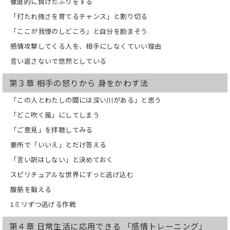
徹底的に負けたふりをする
「打たれ強さを育てるチャンス」と割り切る
「ここが我慢のしどころ」と自分を励まそう
感情攻撃してくる人を、相手にしなくていい理由
言い返さないで悠然としている
第３章 相手の怒りから 身をかわす法
「この人とわたしの間には深い川がある」と思う
「どこ吹く風」にしてしまう
「ご意見」を拝聴してみる
要所で「いいえ」とだけ答える
「言い訳はしない」と決めておく
スピリチュアルな世界にすっと逃げ込む
腹筋を鍛える
1ミリずつ逃げる作戦
第４章 日常生活に応用できる 「感情トレーニング」