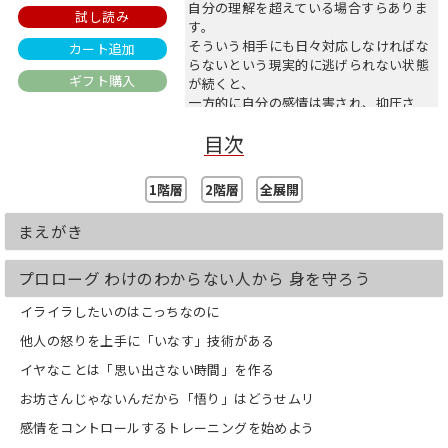
自分の理解を超えている場合すらありま
試し読み
す。
そういう相手にも日々対応しなければな
カート追加
らないという現実的に逃げられない状態
ギフト購入
が続くと、
一方的に自分の感情は害され、抑圧さ
れ、怒りはたまってきます。
目次
それが進むとうつ状態にすらなります。
「感情攻撃」をする相手に対応するには
どうしたらいいか。
1階層
2階層
全展開
自分の精神状態がむやみに害されずにす
むにはどうしたらいいか。
まえがき
その方法を精神科医の和田秀樹先生がア
ドバイスしたのが、本書です。
相手の不愉快な精神状態にのみこまれな
プロローグ わけのわからない人から 身を守ろう
い方法、ひきずられない方法、
イライラしたいのはこっちなのに
自分の心を落ち着かせる方法を、日常よ
くあるシチュエーションから提案しま
他人の怒りを上手に「いなす」技術がある
す。
いつも機嫌よく日常をすごせるようにな
イヤなことは「思い出さない時間」を作る
るために、
お坊さんじゃないんだから「悟り」はどうせムリ
「感情攻撃をする人」から自分の心身を
守る対処法です。
感情をコントロールするトレーニングを始めよう
●わけのわからない人から身を守ろう