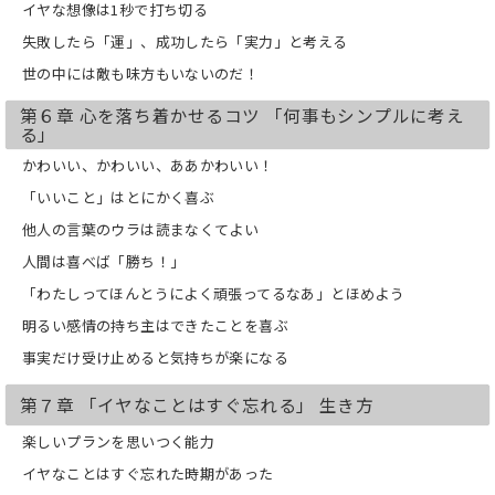
イヤな想像は1秒で打ち切る
失敗したら「運」、成功したら「実力」と考える
世の中には敵も味方もいないのだ！
第６章 心を落ち着かせるコツ 「何事もシンプルに考え
る」
かわいい、かわいい、ああかわいい！
「いいこと」はとにかく喜ぶ
他人の言葉のウラは読まなくてよい
人間は喜べば「勝ち！」
「わたしってほんとうによく頑張ってるなあ」とほめよう
明るい感情の持ち主はできたことを喜ぶ
事実だけ受け止めると気持ちが楽になる
第７章 「イヤなことはすぐ忘れる」 生き方
楽しいプランを思いつく能力
イヤなことはすぐ忘れた時期があった