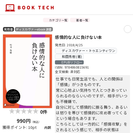
カテゴリ一覧
著者一覧
実用書
ディスカヴァーebook選書
感情的な人に負けない本
発売日: 2018/4/25
ディスカヴァー・トゥエンティワン
和田秀樹 (著)
EPUBリフロー
ISBN: 9784860815691
全文検索: 非対応
仕事でも日常生活でも、人との関係は
「感情」がつきものです。
常に心地よい気持ちで人とつきあってい
られるのならいいのですが、相手がいつ
も不機嫌で、
自分に対して感情的に振る舞う、あるい
0件
は怒りを帯びて感情的に攻め寄ってくる
という場合もあります。
990円
（税込）
こちらとしては一方的に「感情攻撃」を
獲得ポイント: 10pt
内訳
されるという感じで、相手の状態は