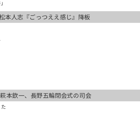
井」
）松本人志『ごっつええ感じ』降板
へ
）萩本欽一、長野五輪閉会式の司会
った