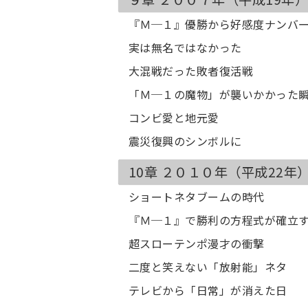
『Ｍ─１』優勝から好感度ナンバ
実は無名ではなかった
大混戦だった敗者復活戦
「Ｍ─１の魔物」が襲いかかった
コンビ愛と地元愛
震災復興のシンボルに
10章 ２０１０年（平成22
ショートネタブームの時代
『Ｍ─１』で勝利の方程式が確立
超スローテンポ漫才の衝撃
二度と笑えない「放射能」ネタ
テレビから「日常」が消えた日