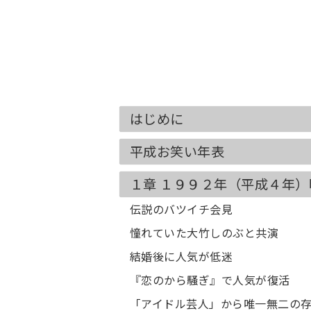
はじめに
平成お笑い年表
１章 １９９２年（平成４年
伝説のバツイチ会見
憧れていた大竹しのぶと共演
結婚後に人気が低迷
『恋のから騒ぎ』で人気が復活
「アイドル芸人」から唯一無二の