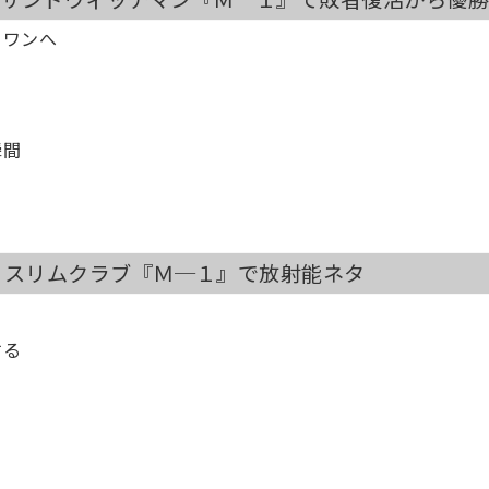
ーワンへ
瞬間
年）スリムクラブ『Ｍ─１』で放射能ネタ
する