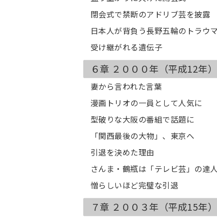
閉会式で禁断のアドリブ芸を披露
日本人が背負う長野五輪のトラウ
受け継がれる遺伝子
６章 ２０００年（平成12年
妻から言われた言葉
漫画トリオの一員として人気に
型破りな大阪の番組で話題に
「関西最後の大物」、東京へ
引退を決めた理由
さんま・鶴瓶は「テレビ芸」の達
憎らしいほど完璧な引退
７章 ２００３年（平成15年