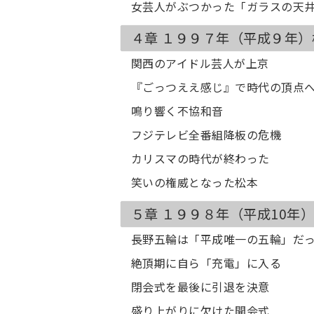
女芸人がぶつかった「ガラスの天
４章 １９９７年（平成９年
関西のアイドル芸人が上京
『ごっつええ感じ』で時代の頂点
鳴り響く不協和音
フジテレビ全番組降板の危機
カリスマの時代が終わった
笑いの権威となった松本
５章 １９９８年（平成10年
長野五輪は「平成唯一の五輪」だ
絶頂期に自ら「充電」に入る
閉会式を最後に引退を決意
盛り上がりに欠けた開会式