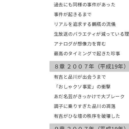
過去にも同様の事件があった
事件が起きるまで
リアルを追求する鶴瓶の流儀
生放送のバラエティが減っている
アナログが想像力を育む
最高のタイミングで起きた珍事
８章 ２００７年（平成19年
有吉と品川が出会うまで
「おしゃクソ事変」の衝撃
あだ名芸がきっかけで大ブレーク
調子に乗りすぎた品川の凋落
有吉がひな壇の秩序を破壊した
９章 ２００７年（平成19