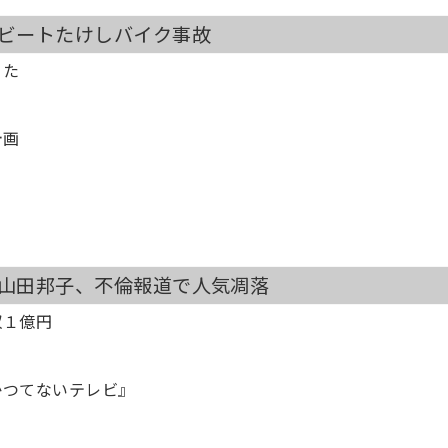
）ビートたけしバイク事故
った
計画
帰
）山田邦子、不倫報道で人気凋落
収１億円
かつてないテレビ』