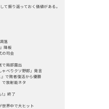
して振り返っておく価値がある。
気凋落
じ』降板
式の司会
送で局部露出
おしゃべりクソ野郎」発言
-1』で敗者復活から優勝
１』で放射能ネタ
も!』終了
』が世界中で大ヒット