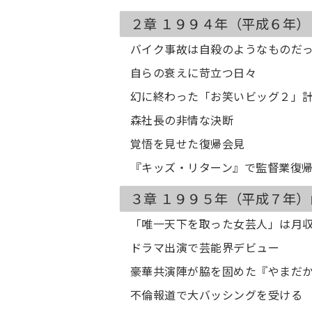
２章 １９９４年（平成６年
バイク事故は自殺のようなものだ
自らの衰えに苛立つ日々
幻に終わった「お笑いビッグ２」
森社長の非情な決断
覚悟を見せた復帰会見
『キッズ・リターン』で監督業復
３章 １９９５年（平成７年
「唯一天下を取った女芸人」は月
ドラマ出演で芸能界デビュー
豪華共演陣が脇を固めた『やまだ
不倫報道で大バッシングを受ける