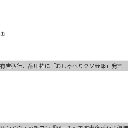
理由
）有吉弘行、品川祐に「おしゃべりクソ野郎」発言
年）サンドウィッチマン『Ｍ─１』で敗者復活から優