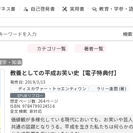
ジネス書
自己啓発書
実用書
教育・学参・
カテゴリ一覧
著者一覧
雑学・知識
教養としての平成お笑い史【電子特典付】
発売日: 2019/3/15
ディスカヴァー・トゥエンティワン
ラリー遠田 (著)
EPUBリフロー
想定ページ数: 264ページ
ISBN: 9784799324516
全文検索: 非対応
価値観が多様化している現代においても、お笑いや芸
共通の話題となりうる。平成を生きた私たちは何らか