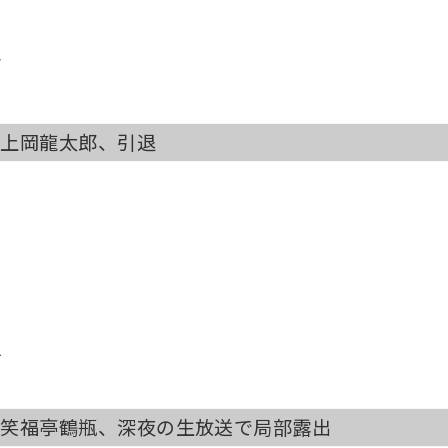
マ
）上岡龍太郎、引退
人
）笑福亭鶴瓶、深夜の生放送で局部露出