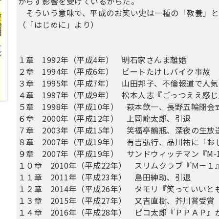
からず影響を受けているからだ。
そういう意味で、平成のお笑い史は一種の「教養」と
（「はじめに」より）
１章 1992年（平成4年） 明石家さんま離婚
２章 1994年（平成6年） ビートたけしバイク事故
３章 1995年（平成7年） 山田邦子、不倫報道で人
４章 1997年（平成9年） 松本人志『ごっつええ感
５章 1998年（平成10年） 萩本欽一、長野五輪閉会
６章 2000年（平成12年） 上岡龍太郎、引退
７章 2003年（平成15年） 笑福亭鶴瓶、深夜の生放
８章 2007年（平成19年） 有吉弘行、品川祐に「
９章 2007年（平成19年） サンドウィッチマン『M
１０章 2010年（平成22年） スリムクラブ『Ｍ－
１１章 2011年（平成23年） 島田紳助、引退
１２章 2014年（平成26年） タモリ『笑っていいと
１３章 2015年（平成27年） 又吉直樹、芥川賞受賞
１４章 2016年（平成28年） ピコ太郎『ＰＰＡＰ