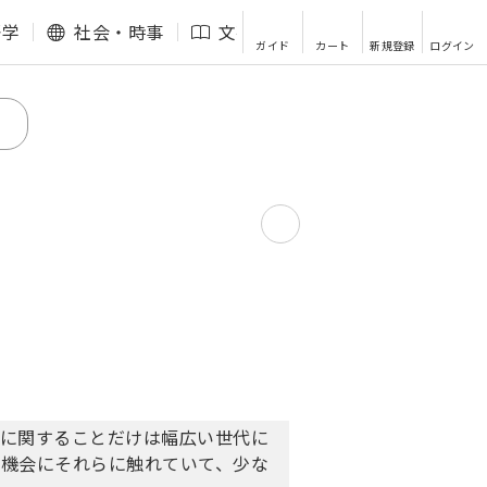
語学
社会・時事
文芸・エッセイ
その他
ガイド
カート
新規登録
ログイン
人に関することだけは幅広い世代に
の機会にそれらに触れていて、少な