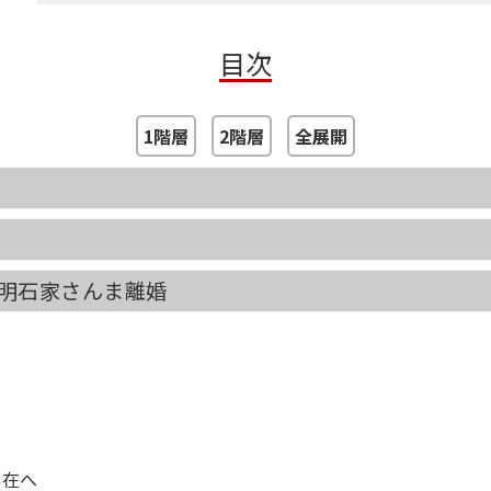
【電子特別特典付き】
目次
電子書籍版には、加筆したコンテンツを収録。
2019年（令和元年） 吉本芸人が闇営業で謹慎処分に
1階層
2階層
全展開
）明石家さんま離婚
存在へ