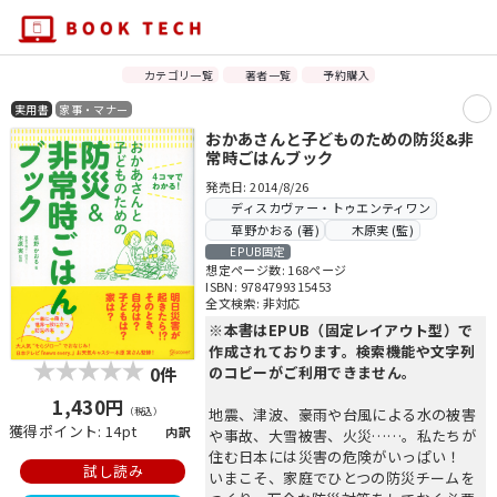
カテゴリ一覧
著者一覧
予約購入
実用書
家事・マナー
おかあさんと子どものための防災&非
常時ごはんブック
発売日: 2014/8/26
ディスカヴァー・トゥエンティワン
草野かおる (著)
木原実 (監)
EPUB固定
想定ページ数: 168ページ
ISBN: 9784799315453
全文検索: 非対応
※本書はEPUB（固定レイアウト型）で
作成されております。検索機能や文字列
0件
のコピーがご利用できません。
1,430円
（税込）
地震、津波、豪雨や台風による水の被害
獲得ポイント: 14pt
内訳
や事故、大雪被害、火災……。私たちが
住む日本には災害の危険がいっぱい！
試し読み
いまこそ、家庭でひとつの防災チームを