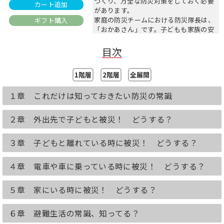
つくり、万全な防災対策をしておく必要
カート追加
があります。
家庭の防災チームにおける防災隊長は、
ギフト購入
「おかあさん」です。子どもも家族の安
全も、おかあさんの防災力にかかってい
ます。
目次
本書では、子どもと自分を守るために知
っておきたい防災の知識を、わかりやす
1階層
2階層
全展開
くかわいい4コママンガで紹介していき
ます。
１章 これだけは知っておきたい防災の常識
前半では状況別、災害別に、命を守るた
めの行動や備えについて。後半では、非
常時に役に立つ、目からウロコの調理法
２章 外出先で子どもと被災！ どうする？
や備蓄法、レシピをふんだんに掲載して
います。
３章 子どもと離れている時に被災！ どうする？
いざというときに備えて、ふだんから、
子どもと楽しくチャレンジしてみましょ
う。
４章 電車や車に乗っている時に被災！ どうする？
５章 家にいる時に被災！ どうする？
６章 避難生活の常識、知ってる？