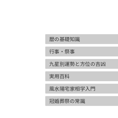
暦の基礎知識
行事・祭事
九星別運勢と方位の吉凶
実用百科
風水陽宅家相学入門
冠婚葬祭の常識