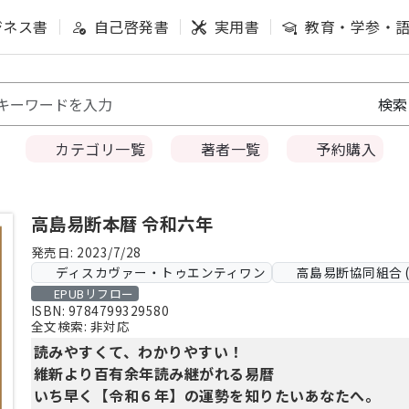
ジネス書
自己啓発書
実用書
教育・学参・
カテゴリ一覧
著者一覧
予約購入
高島易断本暦 令和六年
発売日: 2023/7/28
ディスカヴァー・トゥエンティワン
高島易断協同組合 (
EPUBリフロー
ISBN: 9784799329580
全文検索: 非対応
読みやすくて、わかりやすい！
維新より百有余年読み継がれる易暦
いち早く【令和６年】の運勢を知りたいあなたへ。