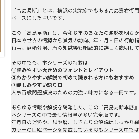
「高島易断」とは、横浜の実業家でもある高島嘉右衛門（1
ベースにした占いです。
この「高島易断」は、令和６年のあなたの運勢を明ら
日本や世界の情勢から景気の動向、年・月・日の行動
行事、冠婚葬祭、暦の知識等も網羅的に詳しく説明して
その中でも、本シリーズの特徴は
①読みやすい大きめのフォントとレイアウト
②わかりやすい解説で初めて読まれる方にもおすすめ
③親しみやすい語り口
人事百般問題解決のための力強い味方になる一冊です。
あらゆる情報や解説を網羅した、この『高島易断本暦
本シリーズの中で最も情報量が多い完全版です。
年月日の運勢や、易や暦、しきたりの解説はしっかり
カラーの口絵ページを掲載しているのもシリーズ中では
初めての方から、毎年買っている方までご満足いただけ