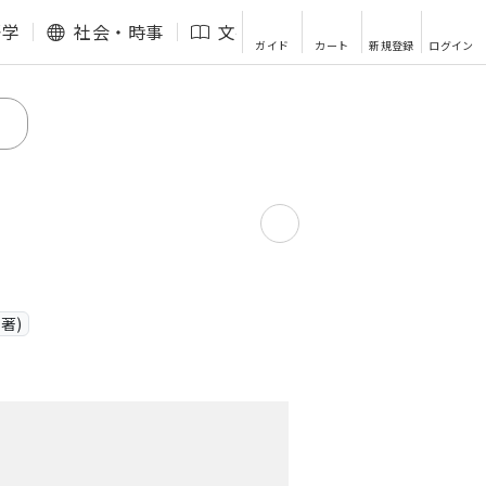
語学
社会・時事
文芸・エッセイ
その他
ガイド
カート
新規登録
ログイン
著)