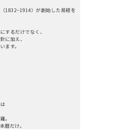
832~1914）が創始した易経を
かにするだけでなく、
指針に加え、
います。
』は
網羅。
本暦だけ。
る、「迷ったらこれ」の一冊です。