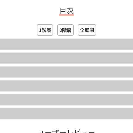
目次
【本暦ではこんなことが分かります！】
■令和６年のあなたの運勢
■日本と世界の動きや景気
1階層
2階層
全展開
■人相・手相・家相
■幸せを呼ぶ命名法
■厄年の知識
■魔除けのおまじない
■冠婚葬祭の常識
■八十一画吉凶判断
■夢占い
そのほか、日々役立つ知識が満載です。
ユーザーレビュー