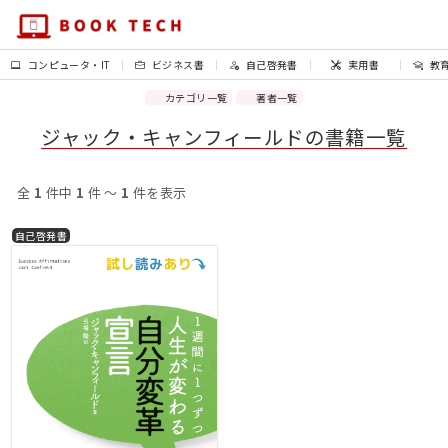
コンピュータ・IT
ビジネス書
自己啓発書
実用書
教
カテゴリ一覧
著者一覧
ジャック・キャンフィールドの書籍一覧
全
1
件中
1
件 〜
1
件を表示
自己啓発書