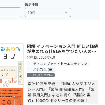
タントとなり50社以上の人事制度を構築、組織開発を支
表示件数
事の意志を形にする」ことを目的として壺中天を設立。
支援、人事顧問、人材マネジメント講座などによって、
DEVELOPMENT』(2018)、『図解 人材マネジメント入
図解 イノベーション入門 新しい価値
が生まれる仕組みを学びたい人のた
めの「理論と実践」100のツボ
発売日: 2026/3/19
ディスカヴァー・トゥエンティワン
坪谷邦生 (著)
EPUBリフロー
累計10万部突破！『図解 人材マネジメ
ント入門』『図解 組織開発入門』『図
解 採用入門』などに続く「理論と実
践」100のツボシリーズの第６弾！