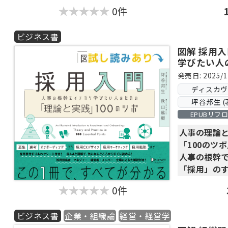
人事部門や
0件
く、経営者
くすべての
ビジネス書
人事には、
ト、組織開
図解 採用
学びたい人
が重層的に
100のツボ
本書は、これ
発売日: 2025/1
ボで体系的
ディスカ
論と具体的
坪谷邦生 (
解説した「1
EPUBリフ
です。
人事の理論
「100のツ
『図解 人材
人事の根幹
採用・移動
「採用」
の
人材開発・
組織を成長
0件
◎募集・選
系的に解説
採用CXデザ
ビジネス書
企業・組織論
経営・経営学
グ・採用戦
『図解 組織