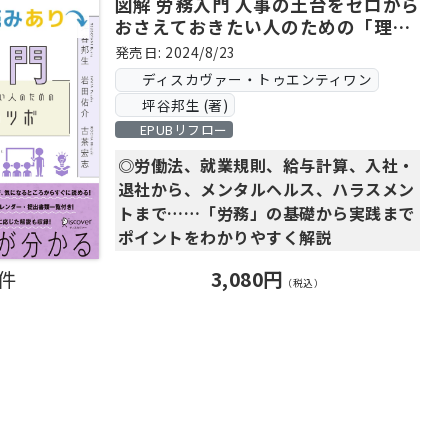
「世の中」がどんどん良くなっていく。
図解 労務入門 人事の土台をゼロから
場に応じた解説付き
おさえておきたい人のための「理論
そんなサイクルを起こす鍵は目標管理に
◎Q&Aと図解で、気になるところからす
と実践」100のツボ
ある。
発売日: 2024/8/23
ぐに読める!
個と組織がともに勝つ、この一冊。
ディスカヴァー・トゥエンティワン
坪谷邦生 (著)
著者は、20年以上にわたり人事の最前
ドラッカーが「マネジメントの哲学」と
EPUBリフロー
線で組織開発を支援してきた坪谷邦生氏
呼んだMBOの真髄をとらえ、
と、リクルートで数多くの新規事業提案
◎労働法、就業規則、給与計算、入社・
OKR、KPIという手法との関係も明快。
制度やリーダー開発に携わってきた井上
退社から、メンタルヘルス、ハラスメン
この本は日本の目標達成のシーンを変え
功氏。
トまで……「労務」の基礎から実践まで
る1冊になる。
ポイントをわかりやすく解説
――ドラッカー学会 共同代表理事 佐
「人」と「組織」のプロフェッショナル
◎Q&Aと図解で気になるところからす
藤等氏
であるふたりが、越境、アイディエーシ
0件
3,080円
ぐに読める！
（税込）
ョン、エフェクチュエーション、資源動
◎労務担当者のための年間業務カレンダ
＊目標設定ワークシート付き！
員、そして人事の仕組みまで、今の組織
ー・提出書類一覧付き
＊Q＆Aと図解で、気になるところから
で「イノベーションを起こす」ための全
すぐ読める！
体像を「100のツボ」として体系化しま
勤怠管理や給与計算、そして法改正への
＊マネジャー・メンバー・人事・経営
した。
対応など「具体的なやり方」に焦点が当
者、立場に応じた解説も収録！
たることが多い「労務」。
イノベーションに関する本は数多く存在