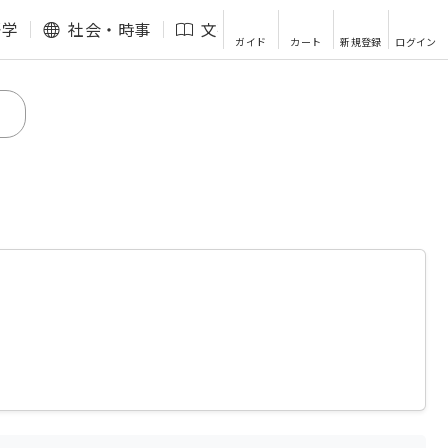
語学
社会・時事
文芸・エッセイ
その他
ガイド
カート
新規登録
ログイン
2001年、疲弊した現場をどうにかするため人事部門へ異