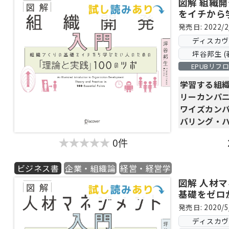
実践までポ
図解 組織
学習する組
をイチから
◎Q&Aと図
リーカンパ
論と実践」1
ぐに読める
発売日: 2022/2
心理学的経
◎採用担当
ディスカ
で
経営者……
坪谷邦生 (
組織開発の
EPUBリフ
系的に解説
「採用担当
学習する組
ばいいか分
『図解 目標
リーカンパ
「採用につ
「個」が夢
ワイズカン
うまくいか
の結果とし
バリング・
「経験と勘
「世の中」
組織に血を通
い、失敗を
く……
0件
そんなサイ
◎組織開発
本書は、そ
を体系的に
ビジネス書
企業・組織論
経営・経営学
めて収録
「入門書」
◎経営者・
図解 人材
「採用」に
『図解 労務
基礎をゼロ
に応じた解
れた書籍は
労働法・就
のための「
◎Q&Aと図
発売日: 2020/5
本書は、採
職からメン
ぐに読める!
ディスカ
「100のツ
で