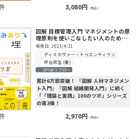
0件
3,080円
イノベーションを「組織で起こす」に
（税込）
は。
アイデアを実現させる組織になるため
に、必読の一冊！
図解 目標管理入門 マネジメントの原
理原則を使いこなしたい人のための
「理論と実践」100のツボ
新しい価値が生まれる仕組みを学びたい
発売日: 2023/4/21
人のための「100のツボ」シリーズ第6
ディスカヴァー・トゥエンティワン
弾！
坪谷邦生 (著)
EPUBリフロー
「新規事業が育たない」「組織が守りに
累計6万部突破！ 『図解 人材マネジメン
入っている」「アイデアがうまく実現し
ト入門』『図解 組織開発入門』に続く
ない」「新規の事業プランをどう評価す
「「理論と実践」100のツボ」シリーズ
べきか分からない」そんな悩みを抱える
の第3弾！
すべてのビジネスパーソンへ。
0件
2,970円
「個」が夢をもってイキイキと働き、
（税込）
◎「イノベーション」の理論と実践を体
その結果として「組織」の業績が上が
系的にまとめて収録
り、
◎経営者・人事部門・新規事業部門…立