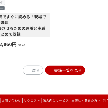
著)
造的に整理し、難解な理論と
題に焦点が当たりがちな労務
ロー
践をわかりやすく解説しま
系的に、原則とともに解説し
. 組織開発
図解ですぐに読める！現場で
2. チェンジエージェント
が満載
 3. サーベイ・フィードバック
はもちろん、経営・事業部・
入門』
では
長させるための理論と実践
4. 対話型組織開発
通言語」で採用を語れるよう
・オンボーディングから採用
まとめて収録
5. 学習する組織
、採用マーケティング、採用
・リクルート・サイボウ
6. ティール組織
た最適な採用活動を実践でき
2,860円
キ」の実例も紹介
（税込）
 7. ビジョナリーカンパニー
る一冊です。
てを体系的に解説します。
 8. デリバリング・ハピネス
×10のツボと 4 社の実例に
9. 心理学的経営
10. ワイズカンパニー
. 採用：
メントの基礎知識を図解と文
戻る
書籍一覧を見る
、日本の採用の歴史と海外と
ていきます。
に」より一部抜粋】
卒採用と経験者採用の特徴、
す。坪谷です。私は研究者で
する理由、人事における採用
゙だけを「つまみ食い」する
者です。
など、採用の概論をお伝えし
ますし、
企業のエンジニアでしたが、
構造的に人材マネジメント
た現場の状況を改善したいと
お問い合わせ
リクエスト
法人向けサービス
出版社・著者の方へ
利
 2. 採用チーム：
とができます。
動し、それから 20 年以上
における、経営者・現場マネ