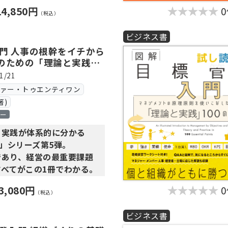
担当者だけが行うことではな
14,850円
、現場マネジャー、そして働
（税込）
人が関わるものです。
ビジネス書
採用、労務、人材マネジメン
発、目標管理など複数の機能
入門 人事の根幹をイチから
のための「理論と実践」
存在しています。
らの機能を10章×10のツ
1/21
・構造的に整理し、難解な理
ヴァー・トゥエンティワン
な実践を図解で分かりやすく
著)
00のツボ」シリーズ合本版
ロー
と実践が体系的に分かる
ボ」シリーズ第5弾。
マネジメント』
は
であり、経営の最重要課題
・人事評価・等級・報酬から
すべてがこの1冊でわかる。
組織開発まで
させるための理論と実践を体
3,080円
考・オンボーディングから、
（税込）
します。
イン・採用マーケティン
ビジネス書
略まで、「採用」の基礎から
開発入門』
は