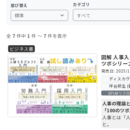
動、人事担当者、人事マネ
カテゴリ
並び替え
援する。2016年、急成
すべて
20年間、人事領域を専
企業の人材マネジメント
主な著作『人材マネジメントの
全
7
件中
1
件 〜
7
件を表示
門』(ディスカヴァー、202
ビジネス書
図解 人事入
ツボシリー
発売日: 2025/1
ディスカ
坪谷邦生 (
EPUBリフ
人事の理論
「100のツ
人事とは「
と。