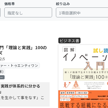
ジャーを経験する。2008年、リクルート社で人事コンサル
価格帯
絞り込み
長中のアカツキ社で人事企画室を立ち上げる。2020年、「人
指定なし
1項目選択中
門分野としてきた実践経験を活かし、人事制度設計、組織開発
を支援している。
壺 ARCHITECTURE』(2018)、『人材マネジメントの壺 
0)など。
ビジネス書
門「理論と実践」100の
ズ
2/5
ヴァー・トゥエンティワン
著)
ロー
と実践が体系的に分かる
ボ」
人を生かして事をなす」こ