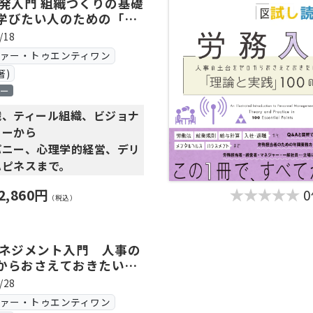
イントをわかりやすく解説
開発入門 組織づくりの基礎
織・ティール組織・ビジョナ
学びたい人のための「理
解で気になるところからす
ニーからワイズカンパニー・
00のツボ
！
/18
営・デリバリングハピネスま
者、一般社員、マネジャー、
ヴァー・トゥエンティワン
立場に応じた解説付き！
著)
理論と実践を分かりやすく体
ロー
します。
になったが、何からはじめれ
織、ティール組織、ビジョナ
からない」
管理入門』
は
ニーから
いて、事業部と人事で連携が
をもってイキイキと働き、そ
パニー、心理学的経営、デリ
ない」
て「組織」の業績が上がり、
ハピネスまで。
にたよった採用となってしま
がどんどん良くなってい
わせる、この1冊
繰り返してしまう」
2,860円
（税込）
クルを起こす目標管理の基礎
の理論と実践を体系的にまと
んな初学者のための採用の
解説します。
です。
マネジャー・一般社員…立場
マネジメント入門 人事の
ついて、具体的な手法が書か
入門』
では
からおさえておきたい人
説付き
数多く存在します。
業規則・給与計算・入社／退
理論と実践」100のツボ
解で、気になるところからす
/28
用活動の全体像を図解と
タルヘルス・ハラスメントま
ヴァー・トゥエンティワン
ボ」という形式で、