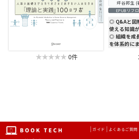
坪谷邦生 (
体系的・構
具体的な問
【目次】
EPUBリフ
具体的な実
の知識を体
Chapter 1
す。
ます。
◎ Q&Aと
Chapter 
使える知識
Chapter
採用担当者
『図解 採用
◎ 組織を成
Chapter 
人事が「共
募集・選考
を体系的に
Chapter 
になり、
CXデザイン
◎ 「トヨタ
Chapter 
自社に合っ
0件
戦略まで
ズ・アカツ
Chapter
るようにな
採用のすべ
Chapter
当書は 10章
Chapter 
【目次】
より、
Chapter 
Chapter 1
人材マネジ
採用の目的
章で展開し
【「はじめ
の違い、新
お疲れ様で
採用が失敗
気になるツホ
はなく実践
の位置付け
こともでき
もともとIT
ます。
通して読めば
疲弊してい
ガイド
よくあるご質問
Chapter
を把握するこ
人事部門へ異
採用チーム