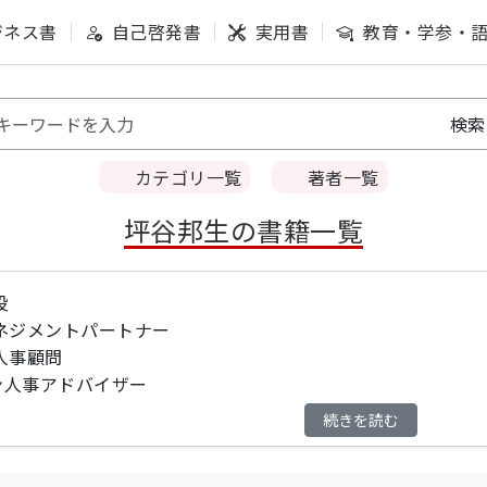
ジネス書
自己啓発書
実用書
教育・学参・
カテゴリ一覧
著者一覧
坪谷邦生の書籍一覧
役
ネジメントパートナー
人事顧問
ン人事アドバイザー
続きを読む
ster認定スクラムマスター
学部を卒業後、エンジニアとしてIT企業 (Sler) に就職。