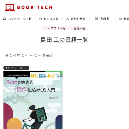
コンピュータ・IT
ビジネス書
自己啓発書
実用書
教
カテゴリ一覧
著者一覧
島田 工の書籍一覧
全
1
件中
1
件 〜
1
件を表示
コンピュータ・IT