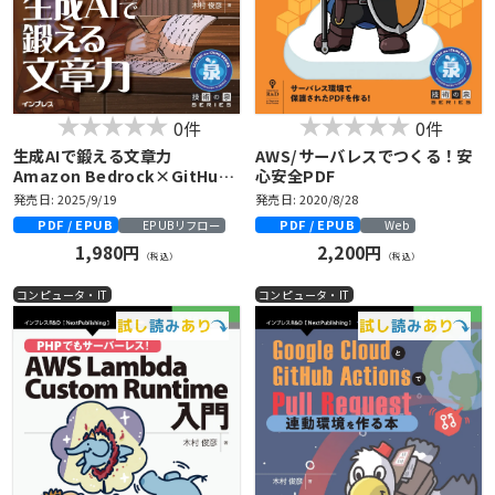
0件
0件
生成AIで鍛える文章力
AWS/サーバレスでつくる！安
Amazon Bedrock×GitHub
心安全PDF
Actionsで作る次世代校正ワー
発売日: 2025/9/19
発売日: 2020/8/28
クフロー
PDF / EPUB
PDF / EPUB
EPUBリフロー
Web
1,980円
2,200円
（税込）
（税込）
コンピュータ・IT
コンピュータ・IT