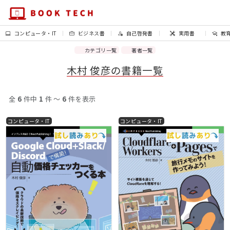
コンピュータ・IT
ビジネス書
自己啓発書
実用書
教
カテゴリ一覧
著者一覧
木村 俊彦の書籍一覧
全
6
件中
1
件 〜
6
件を表示
コンピュータ・IT
コンピュータ・IT