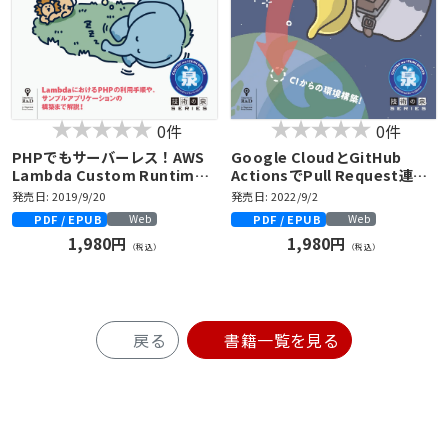
0件
0件
PHPでもサーバーレス！AWS
Google CloudとGitHub
Lambda Custom Runtime
ActionsでPull Request連動
入門
環境を作る本
発売日: 2019/9/20
発売日: 2022/9/2
PDF / EPUB
PDF / EPUB
Web
Web
1,980円
1,980円
（税込）
（税込）
戻る
書籍一覧を見る