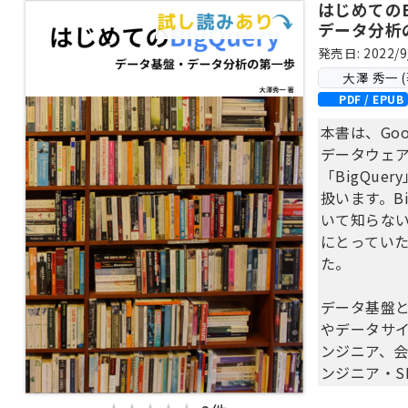
はじめてのBigQu
データ分析
発売日: 2022/9
大澤 秀一 (
PDF / EPUB
本書は、Goo
データウェ
「BigQu
扱います。Bi
いて知らな
にとってい
た。
データ基盤
やデータサ
ンジニア、会
ンジニア・S
いますが、W