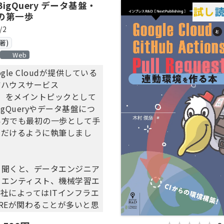
ery データ基盤・
の第一歩
/2
著)
Web
gle Cloudが提供している
アハウスサービス
ery」をメイントピックとして
gQueryやデータ基盤につ
い方でも最初の一歩として手
ただけるように執筆しまし
と聞くと、データエンジニア
イエンティスト、機械学習エ
社によってはITインフラエ
REが関わることが多いと思
ebエンジニアはクエリ実行