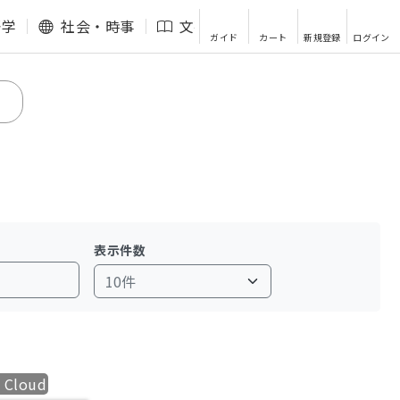
語学
社会・時事
文芸・エッセイ
その他
ガイド
カート
新規登録
ログイン
表示件数
 Cloud