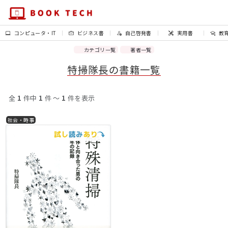
コンピュータ・IT
ビジネス書
自己啓発書
実用書
教
カテゴリ一覧
著者一覧
特掃隊長の書籍一覧
全
1
件中
1
件 〜
1
件を表示
社会・時事