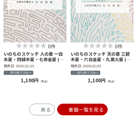
0件
0件
いのちのスケッチ 人の章 一白
いのちのスケッチ 天の章 三碧
水星・四緑木星・七赤金星 (石
木星・六白金星・九紫火星 (石
川享佑の九星気学シリーズ)
川享佑の九星気学シリーズ)
発売日: 2020/12/15
発売日: 2020/12/15
EPUBリフロー
EPUBリフロー
1,100円
1,100円
（税込）
（税込）
戻る
書籍一覧を見る