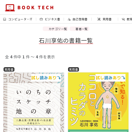
コンピュータ・IT
ビジネス書
自己啓発書
実用書
教
カテゴリ一覧
著者一覧
石川享佑の書籍一覧
全
4
件中
1
件 〜
4
件を表示
実用書
実用書