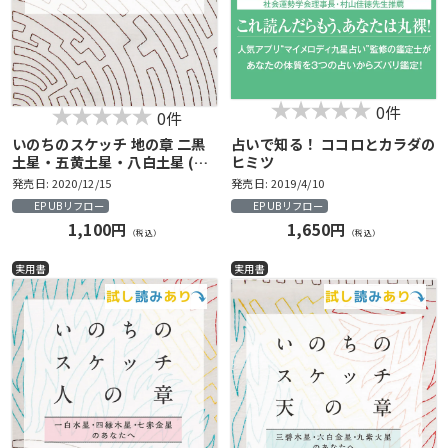
0件
0件
いのちのスケッチ 地の章 二黒
占いで知る！ ココロとカラダの
土星・五黄土星・八白土星 (石
ヒミツ
川享佑の九星気学シリーズ)
発売日: 2020/12/15
発売日: 2019/4/10
EPUBリフロー
EPUBリフロー
1,100円
1,650円
（税込）
（税込）
実用書
実用書