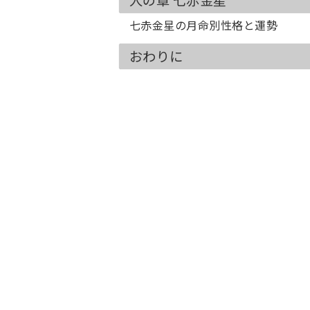
人の章 七赤金星
七赤金星の月命別性格と運勢
おわりに