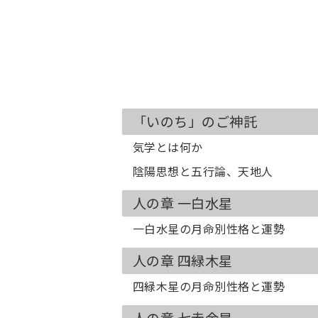
「いのち」のご神託
気学とは何か
陰陽思想と五行論、天地人
人の章 一白水星
一白水星の月命別性格と運勢
人の章 四緑木星
四緑木星の月命別性格と運勢