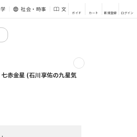
語学
社会・時事
文芸・エッセイ
その他
ガイド
カート
新規登録
ログイン
七赤金星 (石川享佑の九星気