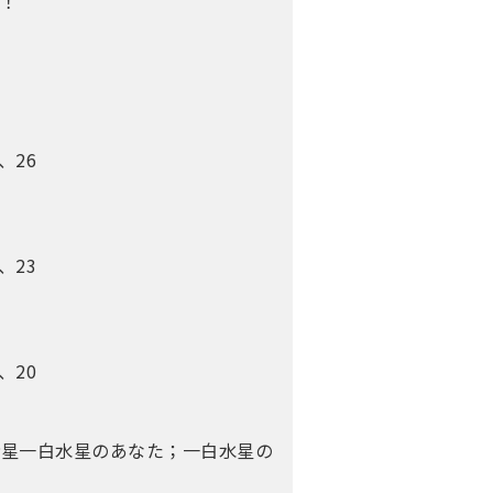
る！
、26
、23
、20
命星一白水星のあなた；一白水星の