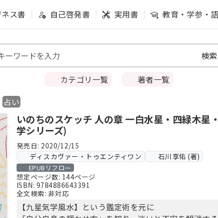
ジネス書
自己啓発書
実用書
教育・学参・
カテゴリ一覧
著者一覧
占い
いのちのスケッチ 人の章 一白水星・四緑木星・
学シリーズ)
発売日: 2020/12/15
ディスカヴァー・トゥエンティワン
石川享佑 (著)
EPUBリフロー
想定ページ数: 144ページ
ISBN: 9784886643391
全文検索: 非対応
【九星気学風水】という鑑定術を元に