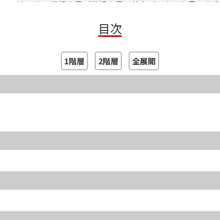
人の章・四緑木星（四緑木星の基本データと象意；本
月命別性格と運勢）
目次
人の章・七赤金星（七赤金星の基本データと象意；本
月命別性格と運勢）
1階層
2階層
全展開