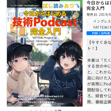
今日からはじ
完全入門
発売日: 2019/4
インプレス Ne
YATTEIKI 
PDF / EPUB
【今すぐあな
ト！】
本書は「たく
する世の中
と、これから
員に向けた
が実際にPodc
間配信してわ
ろ、録音や
敗、番組企
１冊にまと