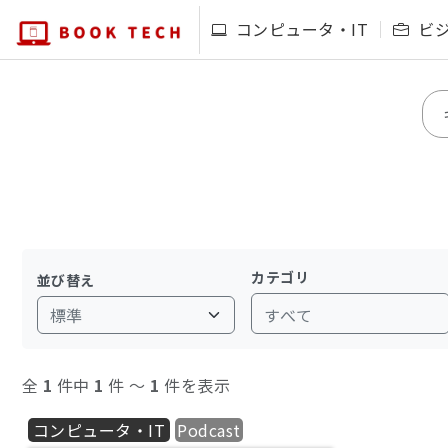
コンピュータ・IT
ビ
カテゴリ
並び替え
すべて
全
1
件中
1
件 〜
1
件を表示
コンピュータ・IT
Podcast