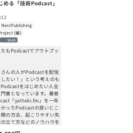
める「技術Podcast」
/12
xtPublishing
Project (編)
Web
たもPodcastでアウトプッ
さんの人がPodcastを配信
にしたい！」という考えのも
Podcastをはじめたい人全
入門書となっています。著者
ast「yatteki.fm」を一年
かったPodcastの良いとこ
公開の方法、起こりやすい失
画の立て方などのノウハウを
めています。